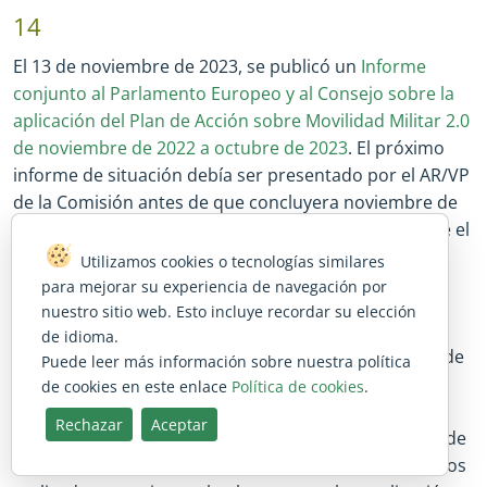
14
El 13 de noviembre de 2023, se publicó un
Informe
conjunto al Parlamento Europeo y al Consejo sobre la
aplicación del Plan de Acción sobre Movilidad Militar 2.0
de noviembre de 2022 a octubre de 2023
. El próximo
informe de situación debía ser presentado por el AR/VP
de la Comisión antes de que concluyera noviembre de
2024. Este es el principal documento publicado sobre el
seguimiento del plan de acción.
Utilizamos cookies o tecnologías similares
para mejorar su experiencia de navegación por
15
nuestro sitio web. Esto incluye recordar su elección
de idioma.
En sus Conclusiones sobre la seguridad y la defensa de
Puede leer más información sobre nuestra política
la UE de 27 de mayo de 2024, el Consejo incluyó un
de cookies en este enlace
Política de cookies
.
nuevo «compromiso de movilidad militar de 2024»
.
Rechazar
Aceptar
También invitó a las partes interesadas en el ámbito de
la UE a coordinar el balance periódico de los progresos