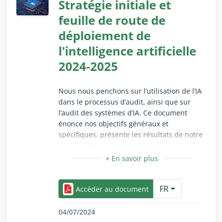
Stratégie initiale et
feuille de route de
déploiement de
l'intelligence artificielle
2024-2025
Nous nous penchons sur l’utilisation de l’IA
dans le processus d’audit, ainsi que sur
l’audit des systèmes d’IA. Ce document
énonce nos objectifs généraux et
spécifiques, présente les résultats de notre
analyse des risques et propose une feuille
de route sur l’IA avec des actions concrètes
à mener en 2024 et 2025. Il sera pris en
Réduire/Agrandir uniquement pour les utilisateurs 
compte lors de l’élaboration de la prochaine
FR
stratégie pluriannuelle de la Cour.​​
Accéder au document
04/07/2024