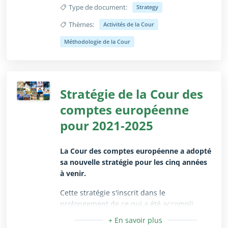
Type de document:
Strategy
Thèmes:
Activités de la Cour
Réduire/Agrandir uniquement pour les utilisateurs 
Méthodologie de la Cour
Stratégie de la Cour des
comptes européenne
pour 2021-2025
La Cour des comptes européenne a adopté
sa nouvelle stratégie pour les cinq années
à venir.
Cette stratégie s'inscrit dans le
prolongement de ce qui a été accompli
jusqu'à présent et orientera jusqu'en 2025
les travaux de notre institution en tant