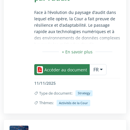
Face à l’évolution du paysage d’audit dans
lequel elle opère, la Cour a fait preuve de
résilience et d’adaptabilité. Le passage
rapide aux technologies numériques et à
des environnements de données complexes
bouscule les méthodes d’audit ​
traditionnelles, mais crée également des
occasions d’innover.
Réduire/Agrandir uniquement pour les utilisateurs 
FR
Notre stratégie pour 2026‑2030 consistera à
Accéder au document
tirer parti de nos atouts, de nos valeurs
fondamentales, de notre vision et de notre
11/11/2025
mission pour relever ces défis avec brio et
Type de document:
Strategy
exploiter les nouvelles possibilités.
Thèmes:
Activités de la Cour
Réduire/Agrandir uniquement pour les utilisateurs 