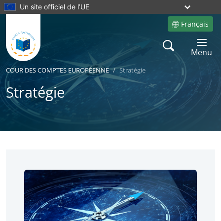
Un site officiel de l’UE
Français
Site language
Search
Toggle 
Menu
COUR DES COMPTES EUROPÉENNE
Stratégie
Stratégie
No
No