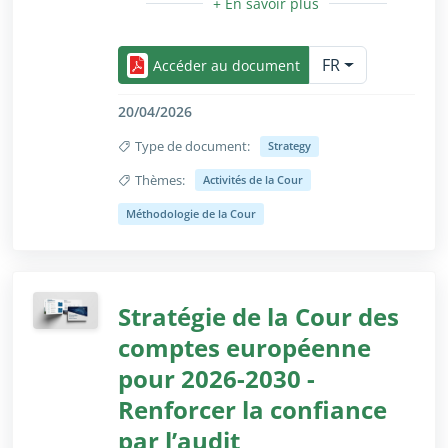
stratégiques, le cadre de gouvernance,
Réduire/Agrandir uniquement pour les utilisateurs 
ainsi que les principales actions
FR
nécessaires pour garantir une adoption
Accéder au document
responsable de l'IA au sein de notre
institution.​
20/04/2026
Type de document:
Strategy
Thèmes:
Activités de la Cour
Réduire/Agrandir uniquement pour les utilisateurs 
Méthodologie de la Cour
Stratégie de la Cour des
comptes européenne
pour 2026-2030 -
Renforcer la confiance
par l’audit