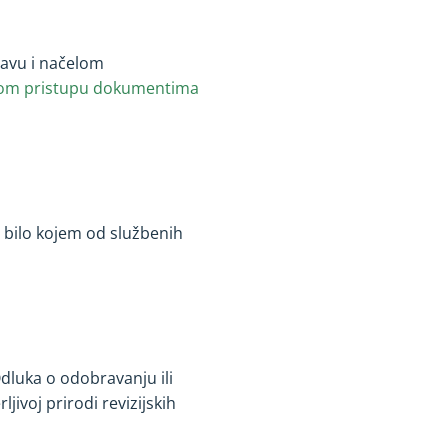
ravu i načelom
vnom pristupu dokumentima
 bilo kojem od službenih
Odluka o odobravanju ili
jivoj prirodi revizijskih