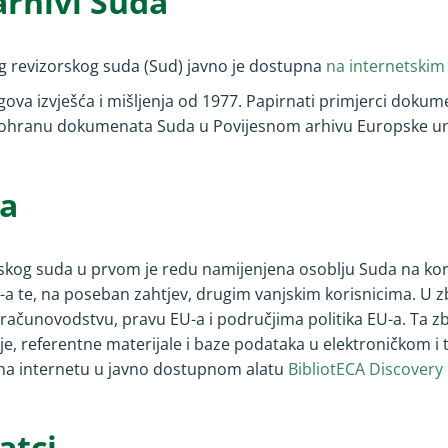
 arhivi Suda
g revizorskog suda (Sud) javno je dostupna
na internetskim
ova izvješća i mišljenja od
1977
. Papirnati primjerci dokum
pohranu dokumenata Suda u Povijesnom arhivu Europske unij
da
skog suda u prvom je redu namijenjena osoblju Suda na korišt
U-a te, na poseban zahtjev, drugim vanjskim korisnicima. U zb
i, računovodstvu, pravu EU-a i područjima politika EU-a. Ta z
je, referentne materijale i baze podataka u elektroničkom i t
 na internetu u javno dostupnom alatu
BibliotECA Discovery
atci