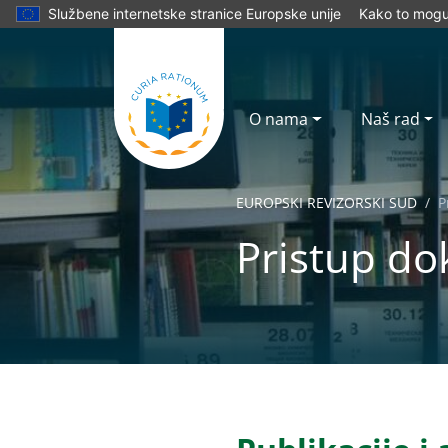
Službene internetske stranice Europske unije
Kako to mogu 
O nama
Naš rad
EUROPSKI REVIZORSKI SUD
P
Pristup d
Yes
No