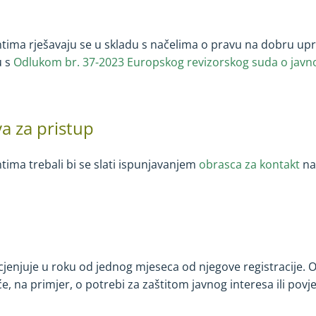
tima rješavaju se u skladu s načelima o pravu na dobru up
u s
Odlukom br. 37-2023 Europskog revizorskog suda o ja
ow)
a za pristup
tima trebali bi se slati ispunjavanjem
obrasca za kontakt
na
ocjenjuje u roku od jednog mjeseca od njegove registracije. 
e, na primjer, o potrebi za zaštitom javnog interesa ili povjerl