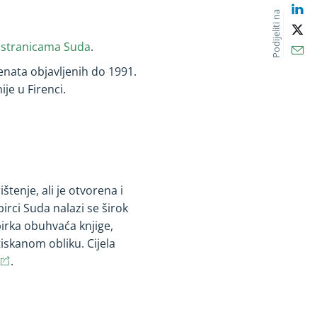
Lin
Podijeliti na
X
 stranicama Suda
.
Ema
enata objavljenih do
1991
.
e u Firenci.
enje, ali je otvorena i
irci Suda nalazi se širok
birka obuhvaća knjige,
iskanom obliku. Cijela
(opens in new window)
(opens in new window)
.