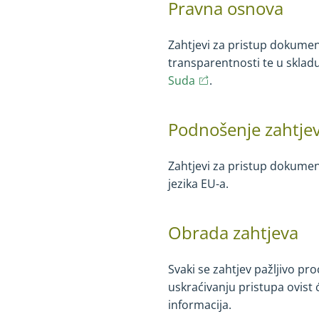
Pravna osnova
Zahtjevi za pristup dokumen
transparentnosti te u sklad
(opens in new window)
(opens in new wind
Suda
.
Podnošenje zahtjev
Zahtjevi za pristup dokumen
jezika EU-a
.
Obrada zahtjeva
Svaki se zahtjev pažljivo pr
uskraćivanju pristupa ovist ć
informacija.