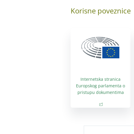
Korisne poveznice
Internetska stranica
Europskog parlamenta o
pristupu dokumentima
(opens in new wi
(opens in new 