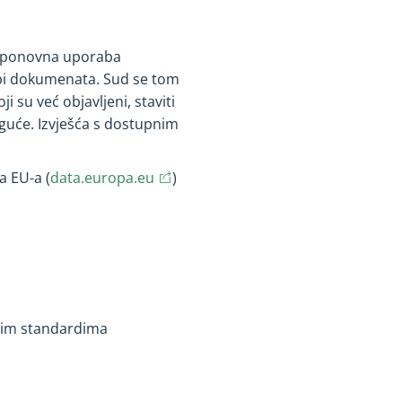
na ponovna uporaba
abi dokumenata. Sud se tom
 su već objavljeni, staviti
oguće. Izvješća s dostupnim
(opens in new window)
(opens in new window)
a EU-a (
data.europa.eu
)
ućim standardima