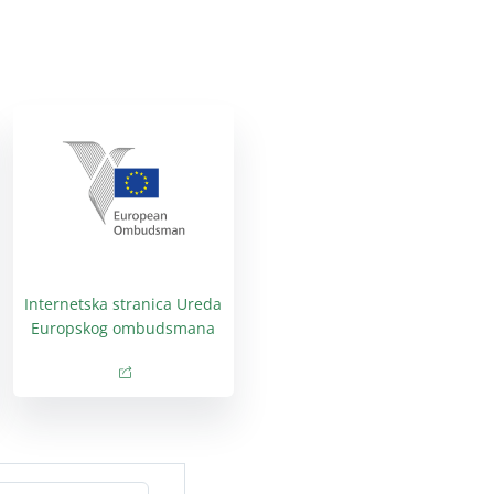
Internetska stranica Ureda
Europskog ombudsmana
(opens in new window)
(opens in new window)
ndow)
window)