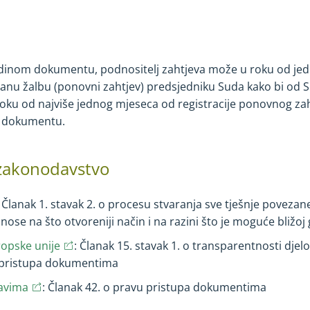
edinom dokumentu, podnositelj zahtjeva može u roku od je
sanu žalbu (ponovni zahtjev) predsjedniku Suda kako bi od 
 roku od najviše jednog mjeseca od registracije ponovnog za
m dokumentu.
 zakonodavstvo
ens in new window)
(opens in new window)
: Članak 1. stavak 2. o procesu stvaranja sve tješnje povez
nose na što otvoreniji način i na razini što je moguće bližo
(opens in new window)
(opens in new window)
ropske unije
: Članak 15. stavak 1. o transparentnosti djelo
u pristupa dokumentima
(opens in new window)
(opens in new window)
ravima
: Članak 42. o pravu pristupa dokumentima