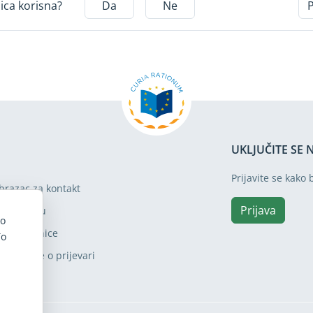
nica korisna?
Da
Ne
UKLJUČITE SE 
Prijavite se kako 
brazac za kontakt
Prijava
osjet Sudu
mo
apa stranice
To
pozorenje o prijevari