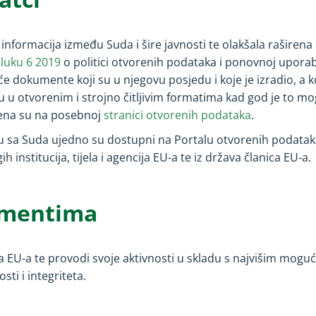
 informacija između Suda i šire javnosti te olakšala rašire
luku 6 2019
o politici otvorenih podataka i ponovnoj upor
dokumente koji su u njegovu posjedu i koje je izradio, a koji
u u otvorenim i strojno čitljivim formatima kad god je to m
ena su na posebnoj
stranici otvorenih podataka
.
ču sa Suda ujedno su dostupni na Portalu otvorenih podatak
 institucija, tijela i agencija EU-a te iz država članica EU-a.
umentima
ma EU-a te provodi svoje aktivnosti u skladu s najvišim mog
ti i integriteta.