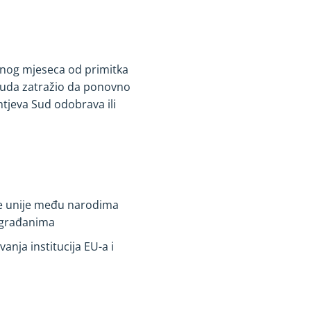
dnog mjeseca od primitka
Suda zatražio da ponovno
htjeva Sud odobrava ili
ane unije među narodima
j građanima
vanja institucija EU-a i