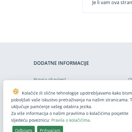
Je li vam ova stra
DODATNE INFORMACIJE
Pravna obavijest
O
Zaštita podataka
P
Kolačiće ili slične tehnologije upotrebljavamo kako bis
Politika o cookiejima
M
poboljšali vaše iskustvo pretraživanja na našim stranicama. 
uključuje pamćenje vašeg odabira jezika.
Politika pristupačnosti mrežnih stranica
U
Za više informacija o našim pravilima o kolačićima posjetite
sljedeću poveznicu:
Pravila o kolačićima
.
Odbijam
Prihvaćam