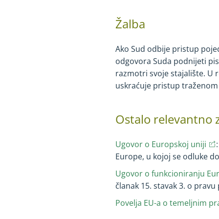
Žalba
Ako Sud odbije pristup poj
odgovora Suda podnijeti pi
razmotri svoje stajalište. U
uskraćuje pristup traženo
Ostalo relevantno
(op
Ugovor o Europskoj uniji
Europe, u kojoj se odluke do
Ugovor o funkcioniranju Eu
članak 15. stavak 3. o prav
Povelja EU-a o temeljnim p