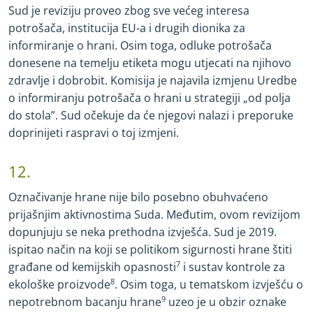
Sud je reviziju proveo zbog sve većeg interesa
potrošača, institucija EU
-
a i drugih dionika za
informiranje o hrani. Osim toga, odluke potrošača
donesene na temelju etiketa mogu utjecati na njihovo
zdravlje i dobrobit. Komisija je najavila izmjenu Uredbe
o informiranju potrošača o hrani u strategiji „od polja
do stola”. Sud očekuje da će njegovi nalazi i preporuke
doprinijeti raspravi o toj izmjeni.
12.
Označivanje hrane nije bilo posebno obuhvaćeno
prijašnjim aktivnostima Suda. Međutim, ovom revizijom
dopunjuju se neka prethodna izvješća. Sud je 2019.
ispitao način na koji se politikom sigurnosti hrane štiti
građane od kemijskih opasnosti
7
i sustav kontrole za
ekološke proizvode
8
. Osim toga, u tematskom izvješću o
nepotrebnom bacanju hrane
9
uzeo je u obzir oznake