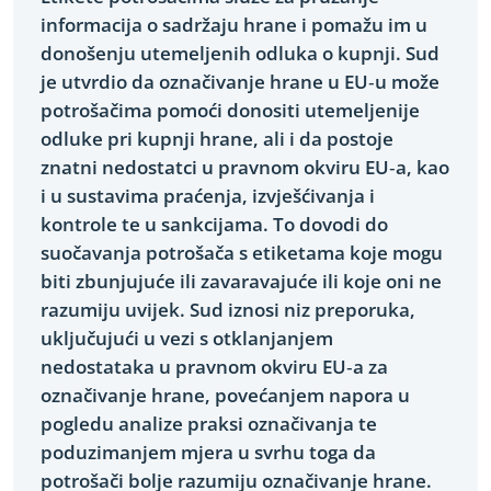
informacija o sadržaju hrane i pomažu im u
donošenju utemeljenih odluka o kupnji. Sud
je utvrdio da označivanje hrane u EU‑u može
potrošačima pomoći donositi utemeljenije
odluke pri kupnji hrane, ali i da postoje
znatni nedostatci u pravnom okviru EU‑a, kao
i u sustavima praćenja, izvješćivanja i
kontrole te u sankcijama. To dovodi do
suočavanja potrošača s etiketama koje mogu
biti zbunjujuće ili zavaravajuće ili koje oni ne
razumiju uvijek. Sud iznosi niz preporuka,
uključujući u vezi s otklanjanjem
nedostataka u pravnom okviru EU‑a za
označivanje hrane, povećanjem napora u
pogledu analize praksi označivanja te
poduzimanjem mjera u svrhu toga da
potrošači bolje razumiju označivanje hrane.