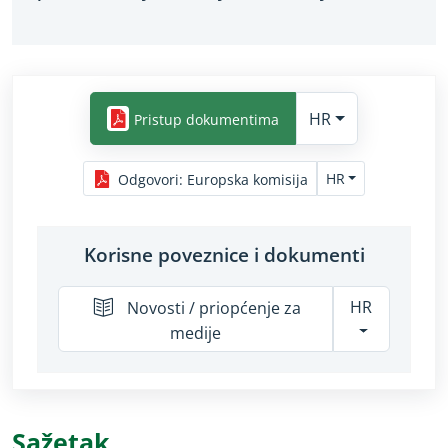
HR
Pristup dokumentima
HR
Odgovori
:
Europska komisija
Korisne poveznice i dokumenti
HR
Novosti / priopćenje za
medije
Sažetak