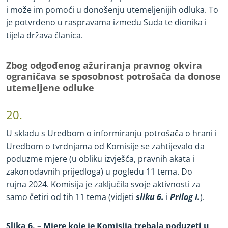
i može im pomoći u donošenju utemeljenijih odluka. To
je potvrđeno u raspravama između Suda te dionika i
tijela država članica.
Zbog odgođenog ažuriranja pravnog okvira
ograničava se sposobnost potrošača da donose
utemeljene odluke
20.
U skladu s Uredbom o informiranju potrošača o hrani i
Uredbom o tvrdnjama od Komisije se zahtijevalo da
poduzme mjere (u obliku izvješća, pravnih akata i
zakonodavnih prijedloga) u pogledu 11 tema. Do
rujna 2024. Komisija je zaključila svoje aktivnosti za
samo četiri od tih 11 tema (vidjeti
sliku 6.
i
Prilog I.
).
Slika 6. – Mjere koje je Komisija trebala poduzeti u