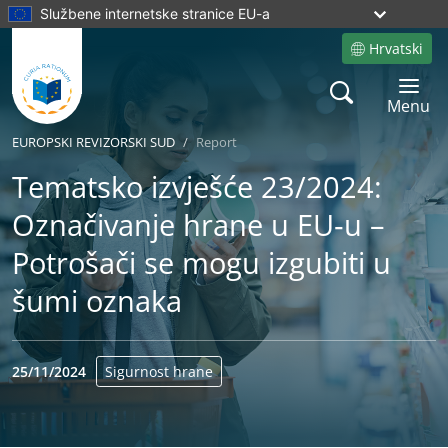
Službene internetske stranice EU-a
Hrvatski
Site language
Search
Toggle 
Menu
EUROPSKI REVIZORSKI SUD
Report
Tematsko izvješće 23/2024:
Označivanje hrane u EU‑u –
Potrošači se mogu izgubiti u
šumi oznaka
25/11/2024
Sigurnost hrane