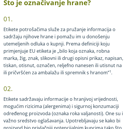
Što je označivanje hrane?
01.
Etikete potrošačima služe za pružanje informacija o
sadržaju njihove hrane i pomažu im u donošenju
utemeljenih odluka o kupnji. Prema definiciji koju
primjenjuje EU etiketa je „bilo koja oznaka, robna
marka, žig, znak, slikovni ili drugi opisni prikaz, napisan,
tiskan, otisnut, označen, reljefno nanesen ili utisnut na
ili pričvršćen za ambalažu ili spremnik s hranom”
1
.
02.
Etikete sadržavaju informacije o hranjivoj vrijednosti,
mogućim rizicima (alergenima) i sigurnoj konzumaciji
određenog proizvoda (oznaka roka valjanosti). One su i
važno sredstvo oglašavanja. Upotrebljavaju se kako bi
proizvod bio privlačniji potencijalnim kupcima tako što