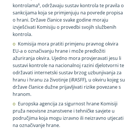
kontrolama
6
, održavaju sustav kontrola te pravila o
sankcijama koja se primjenjuju na povrede propisa
o hrani. Države članice svake godine moraju
izvješćivati Komisiju o provedbi svojih službenih
kontrola.
Komisija mora pratiti primjenu pravnog okvira
EU
-
a o označivanju hrane i može predložiti
ažuriranja okvira. Ujedno mora provjeravati jesu li
sustavi kontrole na nacionalnoj razini djelotvorni te
održavati internetski sustav brzog uzbunjivanja za
hranu i hranu za životinje (iRASFF), u okviru kojeg su
države članice dužne prijavljivati rizike povezane s
hranom.
Europska agencija za sigurnost hrane Komisiji
pruža neovisne znanstvene i tehničke savjete u
područjima koja mogu izravno ili neizravno utjecati
na označivanje hrane.