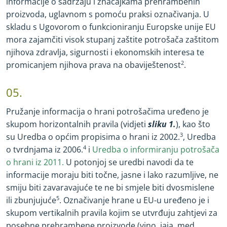
informacije o sadržaju i značajkama prehrambenih
proizvoda, uglavnom s pomoću praksi označivanja. U
skladu s Ugovorom o funkcioniranju Europske unije EU
mora zajamčiti visok stupanj zaštite potrošača zaštitom
njihova zdravlja, sigurnosti i ekonomskih interesa te
promicanjem njihova prava na obaviještenost
2
.
05.
Pružanje informacija o hrani potrošačima uređeno je
skupom horizontalnih pravila (vidjeti
sliku 1.
), kao što
su Uredba o općim propisima o hrani iz 2002.
3
, Uredba
o tvrdnjama iz 2006.
4
i
Uredba o informiranju potrošača
o hrani iz 2011.
U potonjoj se uredbi navodi da te
informacije moraju biti točne, jasne i lako razumljive, ne
smiju biti zavaravajuće te ne bi smjele biti dvosmislene
ili zbunjujuće
5
. Označivanje hrane u EU
-
u uređeno je i
skupom vertikalnih pravila kojim se utvrđuju zahtjevi za
posebne prehrambene proizvode (vino, jaja, med,