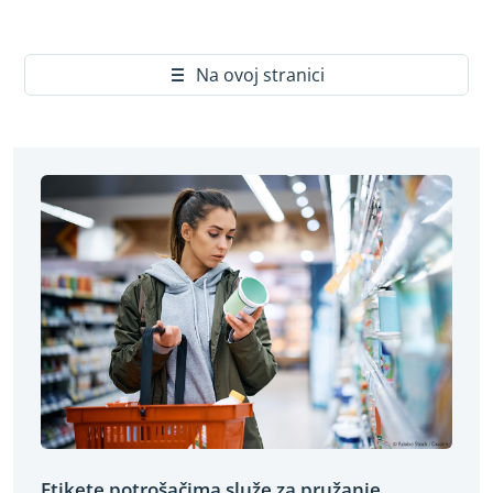
Yes
Na ovoj stranici
Etikete potrošačima služe za pružanje