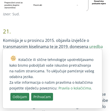
Izvor:
Sud.
21.
Komisija je u prosincu 2015. objavila izvješće o
transmasnim kiselinama te je 2019. donesena
uredba
kojom se utvrđuje najveća dopuštena količina
transmasnih kiselina u hrani. Transmasne kiseline
Kolačiće ili slične tehnologije upotrebljavamo
nezasićene su masne kiseline čija visoka konzumacija
kako bismo poboljšali vaše iskustvo pretraživanja
na našim stranicama. To uključuje pamćenje vašeg
povećava rizik od
srčanih bolesti
.
odabira jezika.
Za više informacija o našim pravilima o kolačićima
22.
posjetite sljedeću poveznicu:
Pravila o kolačićima
.
Komisija je donijela i provedbeni akt o navodima koji se
Odbijam
Prihvaćam
mogu upotrebljavati za hranu koja je prikladna za osobe
intolerantne na gluten, kao što su „bez glutena” ili „vrlo