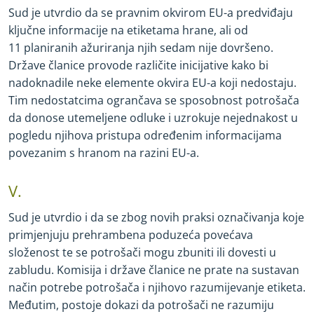
Sud je utvrdio da se pravnim okvirom EU
-
a predviđaju
ključne informacije na etiketama hrane, ali od
11 planiranih ažuriranja njih sedam nije dovršeno.
Države članice provode različite inicijative kako bi
nadoknadile neke elemente okvira EU
-
a koji nedostaju.
Tim nedostatcima ogrančava se sposobnost potrošača
da donose utemeljene odluke i uzrokuje nejednakost u
pogledu njihova pristupa određenim informacijama
povezanim s hranom na razini EU
-
a.
V.
Sud je utvrdio i da se zbog novih praksi označivanja koje
primjenjuju prehrambena poduzeća povećava
složenost te se potrošači mogu zbuniti ili dovesti u
zabludu. Komisija i države članice ne prate na sustavan
način potrebe potrošača i njihovo razumijevanje etiketa.
Međutim, postoje dokazi da potrošači ne razumiju