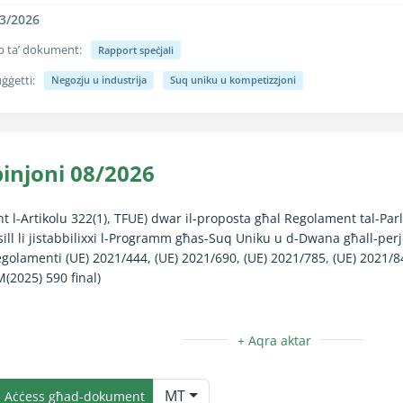
3/2026
p ta’ dokument:
Rapport speċjali
ġġetti:
Negozju u industrija
Suq uniku u kompetizzjoni
unzjoni Kollassa/Espandi hija kompletament disponibbli biss għall-ute
injoni 08/2026
ont l-Artikolu 322(1), TFUE) dwar il-proposta għal Regolament tal-P
ill li jistabbilixxi l-Programm għas-Suq Uniku u d-Dwana għall-per
egolamenti (UE) 2021/444, (UE) 2021/690, (UE) 2021/785, (UE) 2021/
(2025) 590 final)​
unzjoni Kollassa/Espandi hija kompletament disponibbli biss għall-ute
MT
Aċċess għad-dokument