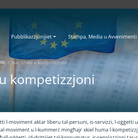
Pubblikazzjonijiet
Stampa, Media u Avvenimenti
URI
Suq uniku u kompetizzjoni
u kompetizzjoni
ti l-moviment aktar liberu tal-persuni, is-servizzi, l-oġġetti u
 tal-moviment u l-kummerċ mingħajr xkiel huma l-kompetizzjo
l-oġġetti, id-drittijiet tal-konsumatur, ir-regolazzjoni tas-serv