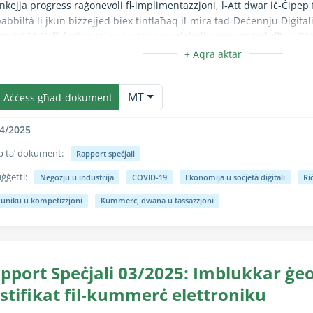
inkejja progress raġonevoli fl‑implimentazzjoni, l‑Att dwar iċ-Ċipep 
abbiltà li jkun biżżejjed biex tintlaħaq il‑mira tad‑Deċennju Diġital
m ta’ 20 % fil‑katina tal‑valur tas‑suq globali permezz tad-dħul. Din 
zzjuża żżejjed, fid‑dawl tal‑mandat u riżorsi limitati tal‑Kummissjon
‑Istati Membri, investimenti tas‑settur privat u fatturi oħra bħal kost
unzjoni Kollassa/Espandi hija kompletament disponibbli biss għall-ute
akkomandaw li l‑Kummissjoni twettaq verifika urġenti tar‑realtà u m
MT
rateġija li jmiss.
Aċċess għad-dokument
4/2025
p ta’ dokument:
Rapport speċjali
ġġetti:
Negozju u industrija
COVID-19
Ekonomija u soċjetà diġitali
Ri
unzjoni Kollassa/Espandi hija kompletament disponibbli biss għall-ute
 uniku u kompetizzjoni
Kummerċ, dwana u tassazzjoni
pport Speċjali 03/2025: Imblukkar ġ
stifikat fil‑kummerċ elettroniku