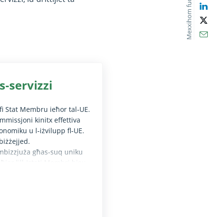
Mexxihom fuq
Lin
X
Ema
s‑servizzi
 fi Stat Membru ieħor tal‑UE.
ummissjoni kinitx effettiva
konomiku u l‑iżvilupp fl‑UE.
biżżejjed.
ambizzjuża għas‑suq uniku
jar lill‑Istati Membri biex
foka l‑infurzar minħabba ksur
d li jiffaċilitaw is‑servizzi
nti mingħajr diżabbiltà fil-vista (it-test diġà huwa disponibbli għas
iku għas‑servizzi.