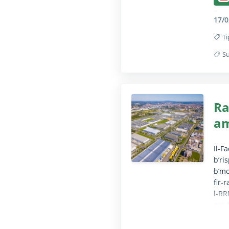
17/0
Ti
Su
Il-f
Ra
am
Il‑F
b’ri
b’mo
fir‑
l‑RR
ma ġ
terz
tas‑