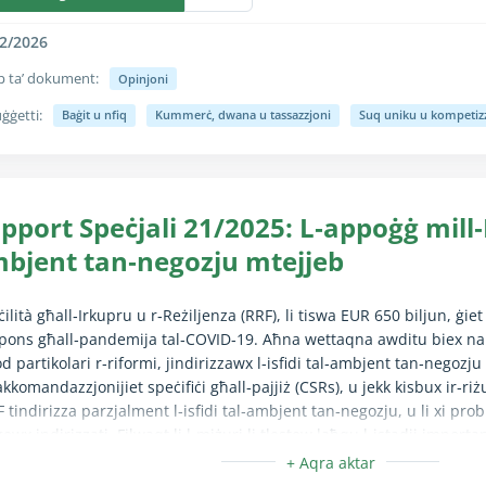
2/2026
p ta’ dokument:
Opinjoni
ġġetti:
Baġit u nfiq
Kummerċ, dwana u tassazzjoni
Suq uniku u kompetiz
unzjoni Kollassa/Espandi hija kompletament disponibbli biss għall-ute
pport Speċjali 21/2025: L‑appoġġ mill
bjent tan‑negozju mtejjeb
aċilità għall‑Irkupru u r‑Reżiljenza (RRF), li tiswa EUR 650 biljun, ġiet
spons għall‑pandemija tal‑COVID‑19. Aħna wettaqna awditu biex nara
d partikolari r‑riformi, jindirizzawx l‑isfidi tal‑ambjent tan‑negozju 
rakkomandazzjonijiet speċifiċi għall‑pajjiż (CSRs), u jekk kisbux ir‑riż
F tindirizza parzjalment l‑isfidi tal‑ambjent tan‑negozju, u li xi pr
ewx indirizzati. Filwaqt li l‑miżuri li tlestew laħqu l‑istadji importa
 minnhom biss qed juru riżultati sinifikanti u kkontribwew għall‑pr
CSRs. Aħna nirrakkomandaw li l‑isfidi ewlenin jiġu koperti suffiċjente