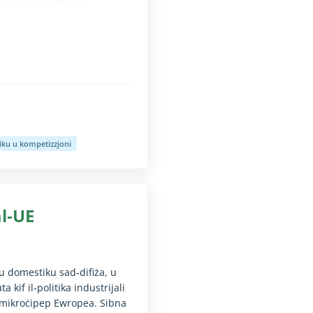
iku tkompli tfixkel
ummissjoni tkompli ttejjeb
a biex tindirizza l‑kawżi
nti mingħajr diżabbiltà fil-vista (it-test diġà huwa disponibbli għas
iku u kompetizzjoni
nti mingħajr diżabbiltà fil-vista (it-test diġà huwa disponibbli għas
al‑UE
u domestiku sad‑difiża, u
 kif il‑politika industrijali
l‑mikroċipep Ewropea. Sibna