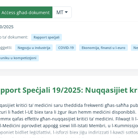
unzjoni Kollassa/Espandi hija kompletament disponibbli biss għall-ute
rensiv għall‑valutazzjoni tar‑riżultati u l‑kontribut tal‑miżuri tal‑R
MT
tika jiġu ddefiniti b’mod ċar u applikati b’mod konsistenti fl‑istrumen
Aċċess għad-dokument
emestru Ewropew.
0/2025
p ta’ dokument:
Rapport speċjali
ġġetti:
Negozju u industrija
COVID-19
Ekonomija, finanzi u l-euro
Ne
unzjoni Kollassa/Espandi hija kompletament disponibbli biss għall-ute
 uniku u kompetizzjoni
pport Speċjali 19/2025: Nuqqasijiet kri
asijiet kritiċi ta’ mediċini saru theddida frekwenti għas‑saħħa pub
żuri li ħadet l‑UE biex tara li żgur ikun hemm mediċini disponibbli
mmx qafas effettiv għan‑nuqqasijiet kritiċi ta’ mediċini. Filwaqt li
l‑Mediċini pprovdiet appoġġ siewi lill‑Istati Membri, u l‑Kummissjoni
poniet bidliet leġiżlattivi, l‑isforzi biex jiġu indirizzati l‑kawżi sott