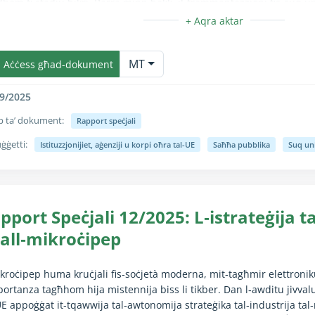
hom fi stadju bikri. Barra minn hekk, il‑frammentazzjoni fis‑suq un
isponibbiltà tal‑mediċini madwar l‑UE. Aħna nirrakkomandaw li l‑K
istema biex tindirizza n‑nuqqasijiet kritiċi, tniedi azzjoni kkoordinat
unzjoni Kollassa/Espandi hija kompletament disponibbli biss għall-ute
ostanti u ttejjeb il‑funzjonament tas‑suq uniku għall‑mediċini.
MT
Aċċess għad-dokument
9/2025
p ta’ dokument:
Rapport speċjali
ġġetti:
Istituzzjonijiet, aġenziji u korpi oħra tal-UE
Saħħa pubblika
Suq un
unzjoni Kollassa/Espandi hija kompletament disponibbli biss għall-ute
pport Speċjali 12/2025: L‑istrateġija t
all‑mikroċipep
ikroċipep huma kruċjali fis‑soċjetà moderna, mit‑tagħmir elettronik
portanza tagħhom hija mistennija biss li tikber. Dan l‑awditu jivvaluta
UE appoġġat it‑tqawwija tal‑awtonomija strateġika tal‑industrija ta