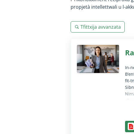
propjetà intellettwali u l-akk
Tfittxija avvanzata
Ra
In‑n
B’en
fit‑
Sibn
Nirr
għas
iwet
tar‑
Il-f
tran