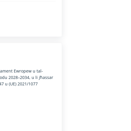
nti mingħajr diżabbiltà fil-vista (it-test diġà huwa disponibbli għas
arlament Ewropew u tal-
jodu 2028–2034, u li jħassar
847 u (UE) 2021/1077
nti mingħajr diżabbiltà fil-vista (it-test diġà huwa disponibbli għas