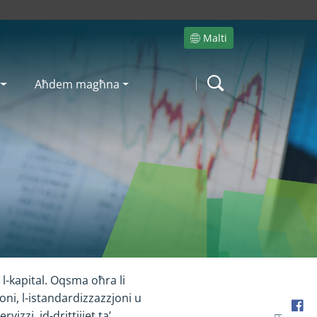
Malti
Site language
Aħdem magħna
Search
 l-kapital. Oqsma oħra li
ni, l-istandardizzazzjoni u
Fac
izzi, id-drittijiet ta’