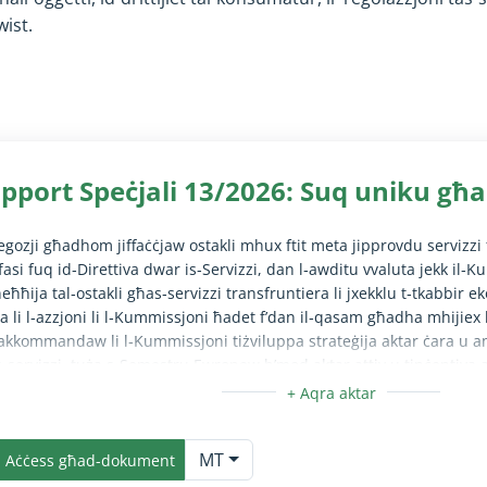
wist.
pport Speċjali 13/2026: Suq uniku għa
egozji għadhom jiffaċċjaw ostakli mhux ftit meta jipprovdu servizzi
fasi fuq id‑Direttiva dwar is‑Servizzi, dan l‑awditu vvaluta jekk il‑K
tneħħija tal‑ostakli għas‑servizzi transfruntiera li jxekklu t‑tkabbir e
a li l‑azzjoni li l‑Kummissjoni ħadet f’dan il‑qasam għadha mhijiex 
akkommandaw li l‑Kummissjoni tiżviluppa strateġija aktar ċara u 
‑servizzi, tuża s‑Semestru Ewropew b’mod aktar attiv u tinċentiva aħ
tqu r‑riformi neċessarji. Jenħtieġ li hija: tiċċara l‑leġiżlazzjoni, tif
regoli fuq każijiet li għandhom impatt konsiderevoli, issaħħaħ l‑għodo
unzjoni Kollassa/Espandi hija kompletament disponibbli biss għall-ute
sfruntiera, u timmonitorja u tevala l‑progress fit‑tlestija tas‑suq un
MT
Aċċess għad-dokument