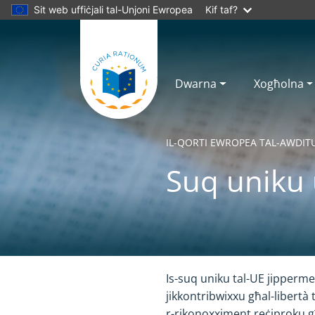
Sit web uffiċjali tal-Unjoni Ewropea
Kif taf?
Dwarna
Xogħolna
IL-QORTI EWROPEA TAL-AWDIT
Suq uniku 
Yes
No
Is-suq uniku tal-UE jippermet
jikkontribwixxu għal-libertà
r-rikonoxximent reċiproku għal