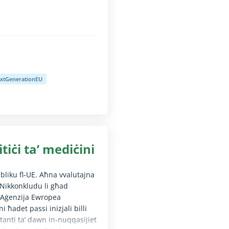
nti mingħajr diżabbiltà fil-vista (it-test diġà huwa disponibbli għas
RF għas‑CSRs, u li l‑oqsma ta’
ti differenti tal‑UE u
xtGenerationEU
nti mingħajr diżabbiltà fil-vista (it-test diġà huwa disponibbli għas
tiċi ta’ mediċini
bliku fl‑UE. Aħna vvalutajna
. Nikkonkludu li għad
 l‑Aġenzija Ewropea
 ħadet passi inizjali billi
ostanti ta’ dawn in‑nuqqasijiet