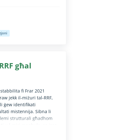
zjoni
nti mingħajr diżabbiltà fil-vista (it-test diġà huwa disponibbli għas
‑RRF għal
 stabbilita fi Frar 2021
w jekk il‑miżuri tal‑RRF,
li ġew identifikati
ultati mistennija. Sibna li
oblemi strutturali għadhom
nti u l‑miri maqbula, sa issa
ogress fl‑implimentazzjoni
ment, li jiġi stabbilit qafas