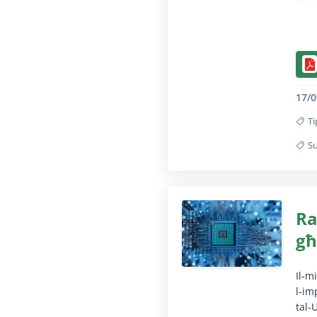
għad
id‑d
is‑s
Il-f
sott
17/0
Ti
Su
Il-f
Ra
għ
Il‑m
l‑im
tal‑