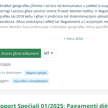
blukkar ġeografiku jillimita l-aċċess tal‑konsumatur u jxekkel is‑suq u
estrinġi l-aċċess għas‑servizzi online fl‑Istati Membri kollha. Ir‑Re
rafiku tal‑2018 kellu l-għan li jindirizza tali diskriminazzjoni abbaż
residenza. Aħna vvalutajna l‑effett tar‑Regolament u l‑azzjonijiet
‑Istati Membri biex jindirizzaw l‑imblukkar ġeografiku mhux ġustifika
l‑konsumaturi u n‑negozjanti, għad fadal sfidi biex ir‑Regolament 
ormi. Nirrakkomandaw li l‑Kummissjoni twettaq studju biex tivvaluta
ikazzjoni tar‑Regolament dwar l‑Imblukkar Ġeografiku, ittejjeb l‑ap
unzjoni Kollassa/Espandi hija kompletament disponibbli biss għall-ute
stati Membri, issaħħaħ l‑arranġamenti ta’ infurzar u ttejjeb l‑adegwa
MT
toraġġ biex titkejjel l‑effettività tar‑Regolament dwar l‑Imblukkar 
Aċċess għad-dokument
1/2025
p ta’ dokument:
Rapport speċjali
ġġetti:
Suq uniku u kompetizzjoni
unzjoni Kollassa/Espandi hija kompletament disponibbli biss għall-ute
pport Speċjali 01/2025: Pagamenti diġi