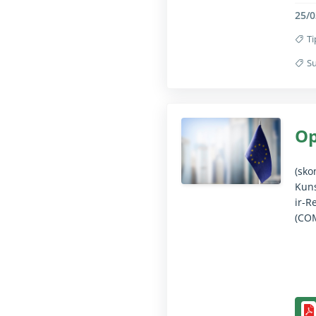
25/0
Ti
Su
Il-f
Op
​(sk
Kuns
ir-R
(COM
Il-f