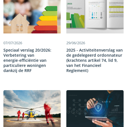
07/07/2026
29/06/2026
Speciaal verslag 20/2026:
2025 - Activiteitenverslag van
Verbetering van
de gedelegeerd ordonnateur
energie‑efficiëntie van
(krachtens artikel 74, lid 9,
particuliere woningen
van het Financieel
dankzij de RRF
Reglement)
Een kwart van het energieverbruik in
de EU is afkomstig
van woongebouwen. In het kader van
de herstel‑ en veerkrachtfaciliteit is
43 miljard EUR uitgetrokken voor het
verbeteren van de energie‑efficiëntie
van deze gebouwen en het
terugdringen van het energieverbruik.
Onze werkzaamheden hebben
tekortkomingen aan het licht gebracht