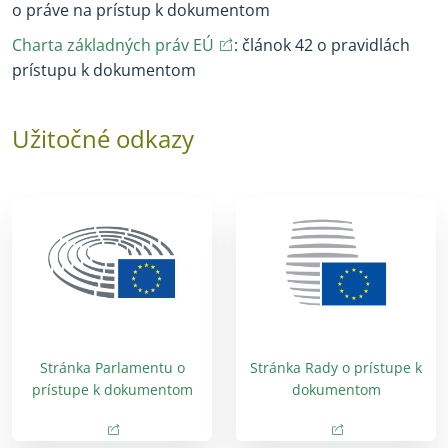
o práve na prístup k dokumentom
(opens in new window)
(opens in new window)
Charta základných práv EÚ
: článok 42 o pravidlách
prístupu k dokumentom
Užitočné odkazy
Stránka Parlamentu o
Stránka Rady o prístupe k
prístupe k dokumentom
dokumentom
(opens in new window)
(opens in new 