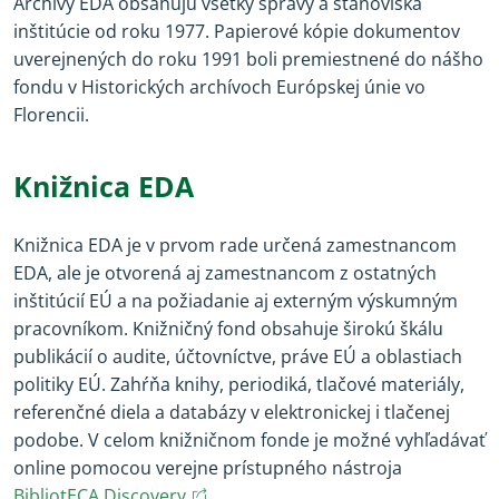
Archívy EDA obsahujú všetky správy a stanoviská
inštitúcie od roku
1977
. Papierové kópie dokumentov
uverejnených do roku
1991
boli premiestnené do nášho
fondu v Historických archívoch Európskej únie vo
Florencii.
Knižnica EDA
Knižnica EDA je v prvom rade určená zamestnancom
EDA, ale je otvorená aj zamestnancom z ostatných
inštitúcií EÚ a na požiadanie aj externým výskumným
pracovníkom. Knižničný fond obsahuje širokú škálu
publikácií o audite, účtovníctve, práve EÚ a oblastiach
politiky EÚ. Zahŕňa knihy, periodiká, tlačové materiály,
referenčné diela a databázy v elektronickej i tlačenej
podobe. V celom knižničnom fonde je možné vyhľadávať
online pomocou verejne prístupného nástroja
(opens in new window)
(opens in new window)
BibliotECA Discovery
.