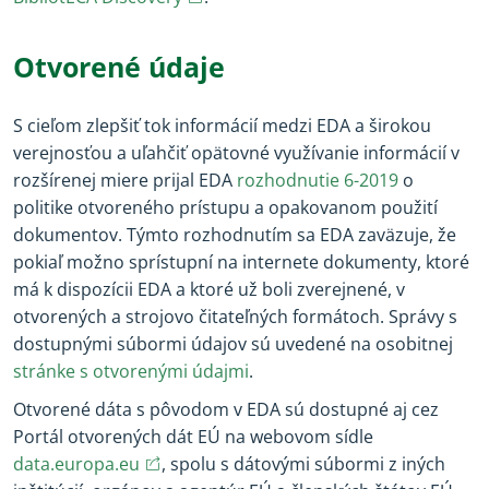
Otvorené údaje
S cieľom zlepšiť tok informácií medzi EDA a širokou
verejnosťou a uľahčiť opätovné využívanie informácií v
rozšírenej miere prijal EDA
rozhodnutie 6-2019
o
politike otvoreného prístupu a opakovanom použití
dokumentov. Týmto rozhodnutím sa EDA zaväzuje, že
pokiaľ možno sprístupní na internete dokumenty, ktoré
má k dispozícii EDA a ktoré už boli zverejnené, v
otvorených a strojovo čitateľných formátoch. Správy s
dostupnými súbormi údajov sú uvedené na osobitnej
stránke s otvorenými údajmi
.
Otvorené dáta s pôvodom v EDA sú dostupné aj cez
Portál otvorených dát EÚ na webovom sídle
(opens in new window)
(opens in new window)
data.europa.eu
, spolu s dátovými súbormi z iných