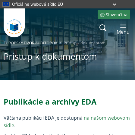
Oficiálne webové sídlo EÚ
Slovenčina
Site language
Search
Toggle 
Menu
EURÓPSKY DVOR AUDÍTOROV
Prístup k dokumentom
Prístup k dokumentom
Yes
No
Publikácie a archívy EDA
Väčšina publikácií EDA je dostupná
na našom webovom
sídle
.