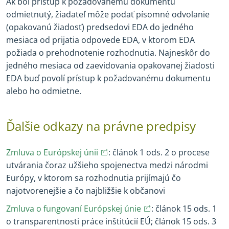
Ak bol prístup k požadovanému dokumentu
odmietnutý, žiadateľ môže podať písomné odvolanie
(opakovanú žiadosť) predsedovi EDA do jedného
mesiaca od prijatia odpovede EDA, v ktorom EDA
požiada o prehodnotenie rozhodnutia. Najneskôr do
jedného mesiaca od zaevidovania opakovanej žiadosti
EDA buď povolí prístup k požadovanému dokumentu
alebo ho odmietne.
Ďalšie odkazy na právne predpisy
(opens in new window)
(opens in new window)
Zmluva o Európskej únii
: článok 1 ods. 2 o procese
utvárania čoraz užšieho spojenectva medzi národmi
Európy, v ktorom sa rozhodnutia prijímajú čo
najotvorenejšie a čo najbližšie k občanovi
(opens in new window)
(opens in new wind
Zmluva o fungovaní Európskej únie
: článok 15 ods. 1
o transparentnosti práce inštitúcií EÚ; článok 15 ods. 3