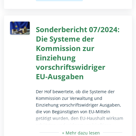
Entstehen begriffenen Wasserstoffmarkt
und für die entsprechende
Wertschöpfungskette zu schaffen. Der
Rechtsrahmen ist weitgehend
Sonderbericht 07/2024:
angenommen, doch eine Reihe von
Die Systeme der
Herausforderungen bleiben bestehen. Eine
Kommission zur
der wichtigsten Empfehlungen des Hofes
lautet, dass künftige strategische
Einziehung
Entscheidungen auf einem Realitätscheck
vorschriftswidriger
beruhen sollten, d. h., dass strategische
Entscheidungen über das weitere Vorgehen
EU‑Ausgaben
getroffen werden sollten, ohne dabei neue
strategische Abhängigkeiten zu schaffen.
Der Hof bewertete, ob die Systeme der
Kommission zur Verwaltung und
Einziehung vorschriftswidriger Ausgaben,
die von Begünstigten von EU‑Mitteln
getätigt wurden, den EU-Haushalt wirksam
schützten und wirksam vor künftigen
irregulären Tätigkeiten abschreckten. Im