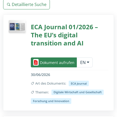
Detaillierte Suche
ECA Journal 01/2026 –
The EU’s digital
transition and AI
Einklappen/ausklappen als Vollansicht, nur für s
EN
Dokument aufrufen
30/06/2026
Art des Dokuments:
ECA Journal
Themen:
Digitale Wirtschaft und Gesellschaft
Einklappen/ausklappen als Vollansicht, nur für s
Forschung und Innovation