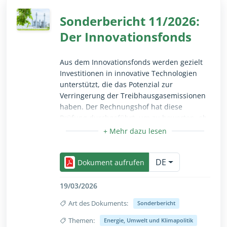
Sonderbericht 11/2026:
Der Innovationsfonds
Aus dem Innovationsfonds werden gezielt
Investitionen in innovative Technologien
unterstützt, die das Potenzial zur
Verringerung der Treibhausgasemissionen
haben. Der Rechnungshof hat diese
Prüfung durchgeführt, um zu bewerten, ob
der Innovationsfonds einen Beitrag dazu
leistet, Demonstrationsprojekte
Einklappen/ausklappen als Vollansicht, nur für s
voranzutreiben, die wirksam zu den
DE
Dekarbonisierungszielen der EU beitragen.
Dokument aufrufen
Er stellte fest, dass aus dem
Innovationsfonds innovative Technologien
19/03/2026
im großen Maßstab gefördert werden, die
Art des Dokuments:
Sonderbericht
erwartete Verringerung der
Treibhausgasemissionen dadurch jedoch
Themen:
Energie, Umwelt und Klimapolitik