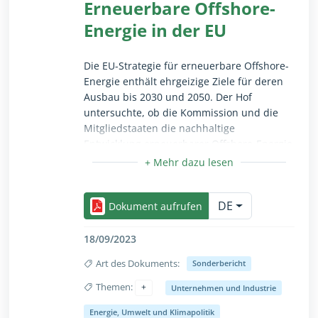
Erneuerbare Offshore-
ermittelte Schwachstellen zu beheben, bei
Energie in der EU
künftigen städtischen
Demonstrationsprojekten die
Bürgerbeteiligung sicherzustellen, die
Die EU-Strategie für erneuerbare Offshore-
Nachbildung von im Rahmen des
Energie enthält ehrgeizige Ziele für deren
Leuchtturmprogramms entwickelten
Ausbau bis 2030 und 2050. Der Hof
Lösungen zu bewerten und die
untersuchte, ob die Kommission und die
Koordinierung des Leuchtturmprogramms
Mitgliedstaaten die nachhaltige
mit der Mission zu verstärken.
Entwicklung erneuerbarer Offshore-Energie
gefördert haben. Er stellte fest, dass diese
Art von Energie durch die Maßnahmen der
Einklappen/ausklappen als Vollansicht, nur für s
Kommission und der Mitgliedstaaten zwar
DE
gefördert wurde, die Gewährleistung der
Dokument aufrufen
sozialen und ökologischen Nachhaltigkeit
der erneuerbaren Offshore-Energie jedoch
18/09/2023
nach wie vor eine Herausforderung
Art des Dokuments:
Sonderbericht
darstellt. Die maritime Raumplanung
erleichterte die Zuweisung von
Themen:
Unternehmen und Industrie
Meeresraum, löste die Konflikte bezüglich
Energie, Umwelt und Klimapolitik
Einklappen/ausklappen als Vollansicht, nur für s
seiner Nutzung jedoch nicht. Bislang