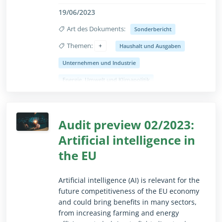
Batterieherstellung und -nutzung machen
sollte.
19/06/2023
Art des Dokuments:
Sonderbericht
Der Hof bewertete die Zweckmäßigkeit
dieses Plans, seine Umsetzung und die
Themen:
Haushalt und Ausgaben
bisher erzielten Ergebnisse. Er kam zu dem
Unternehmen und Industrie
Einklappen/ausklappen als Vollansicht, nur für s
Schluss, dass die Kommission wirksam eine
Industriepolitik der EU im Bereich Batterien
Energie, Umwelt und Klimapolitik
gefördert hat, auch wenn es
Regionalpolitik und Kohäsion
Schwachstellen bei der Überwachung,
Koordinierung und Ausrichtung gibt und
Forschung und Innovation
der Zugang zu Rohstoffen nach wie vor eine
Audit preview 02/2023:
Verkehr und Mobilität
große strategische Herausforderung
Artificial intelligence in
darstellt. Der Hof empfiehlt, neue
the EU
strategische Impulse zur Unterstützung der
Batteriewertschöpfungskette in der EU zu
setzen.
​​Artificial intelligence (AI) is relevant for the
future competitiveness of the EU economy
and could bring benefits in many sectors,
from increasing farming and energy