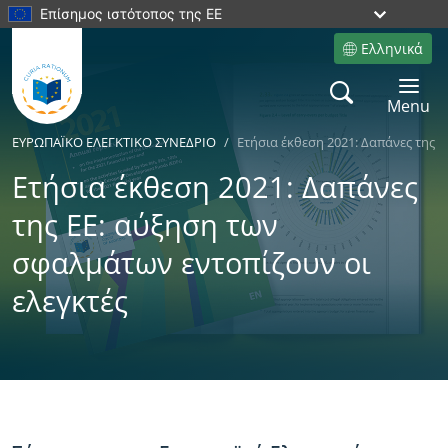
Επίσημος ιστότοπος της ΕΕ
Ελληνικά
Site language
Search
Toggle 
Menu
ΕΥΡΩΠΑÏKΟ ΕΛΕΓΚΤΙΚΟ ΣΥΝΕΔΡΙΟ
Ετήσια έκθεση 2021: Δαπάνες της 
Ετήσια έκθεση 2021: Δαπάνες
της ΕΕ: αύξηση των
σφαλμάτων εντοπίζουν οι
ελεγκτές
Yes
No