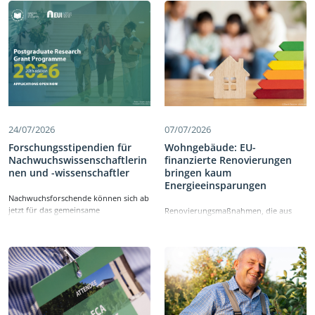
24/07/2026
07/07/2026
Forschungsstipendien für
Wohngebäude: EU-
Nachwuchswissenschaftlerin
finanzierte Renovierungen
nen und -wissenschaftler
bringen kaum
Energieeinsparungen
Nachwuchsforschende können sich ab
jetzt für das gemeinsame
Renovierungsmaßnahmen, die aus
Stipendienprogramm des
dem Corona-Aufbaufonds der EU –
Europäischen Rechnungshofs und des
der sogenannten Aufbau- und
Europäischen Hochschulinstituts
Resilienzfazilität (ARF) – gefördert
bewerben, mit dem
werden, bringen nur mäßige
Forschungstätigkeiten im Bereich der
Energieeinsparungen. Das ist das Fazit
öffentlichen Finanzen und Politik der
eines Berichts, der heute vom
EU unterstützt werden. Im Rahmen
Europäischen Rechnungshof
des Stipendienprogramms 2026 für
veröffentlicht wurde. Der