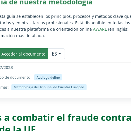
ía de nuestra metodología
esta guía se establecen los principios, procesos y métodos clave q
torías y en otras tareas profesionales. Está disponible en todas la
ces a nuestra plataforma de orientación online
AWARE
(en inglés),
rmación más detallada.​
iar/ocultar completamente solo para usuarios con vista normal (el t
ES
Acceder al documento
7/2023
ipo de documento:
Audit guideline
emas:
Metodología del Tribunal de Cuentas Europeo
iar/ocultar completamente solo para usuarios con vista normal (el t
a combatir el fraude contra
de la UE