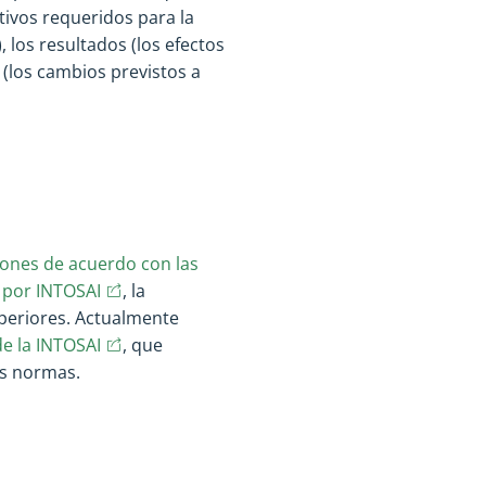
tivos requeridos para la
 los resultados (los efectos
 (los cambios previstos a
ciones de acuerdo con las
(opens in new window)
(opens in new window)
 por INTOSAI
, la
uperiores. Actualmente
(opens in new window)
(opens in new window)
e la INTOSAI
, que
as normas.