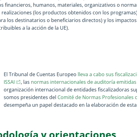
s financieros, humanos, materiales, organizativos o norma
 realizaciones (los productos obtenidos con los programas),
 los destinatarios o beneficiarios directos) y los impactos
ribuibles a la acción de la UE).
El Tribunal de Cuentas Europeo
lleva a cabo sus fiscaliza
(opens in new window)
(opens in new window)
ISSAI
, las
normas internacionales de auditoría emitidas
organización internacional de entidades fiscalizadoras s
somos presidentes del
Comité de Normas Profesionales d
desempeña un papel destacado en la elaboración de est
ología y orientaciones