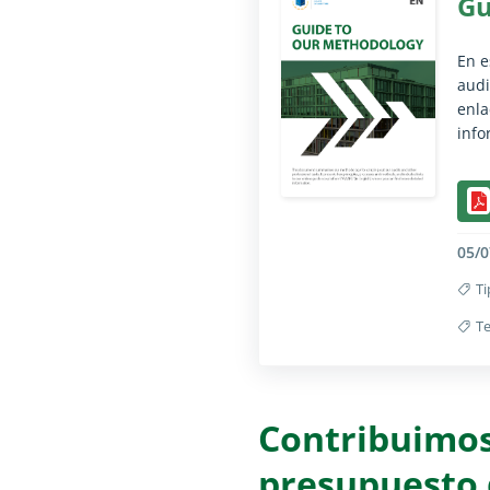
Gu
​En 
audi
enla
info
Ampl
05/0
T
T
Ampl
Contribuimos 
presupuesto 