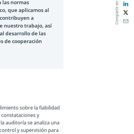
a las normas
Compartir en
Lin
ico, que aplicamos al
X
 contribuyen a
Ema
e nuestro trabajo, así
l desarrollo de las
es de cooperación
limiento sobre la fiabilidad
s constataciones y
la auditoría se analiza una
control y supervisión para