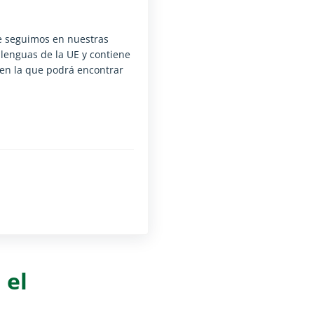
ue seguimos en nuestras
s lenguas de la UE y contiene
 en la que podrá encontrar
exto ya está disponible para el lector de pantalla)
exto ya está disponible para el lector de pantalla)
 el