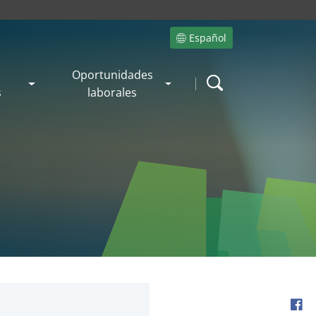
Español
Site language
Oportunidades
Search
s
laborales
Fac