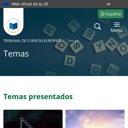
Web oficial de la UE
Español
Site language
Search
Toggle 
Menu
TRIBUNAL DE CUENTAS EUROPEO
Temas
Temas
Yes
Yes
Temas presentados