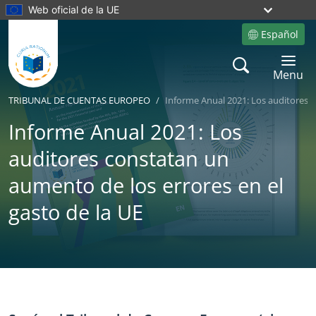
Web oficial de la UE
Español
Site language
Search
Toggle 
Menu
TRIBUNAL DE CUENTAS EUROPEO
Informe Anual 2021: Los auditores c
Informe Anual 2021: Los
auditores constatan un
aumento de los errores en el
gasto de la UE
Yes
No