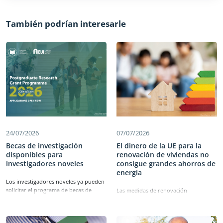
También podrían interesarle
24/07/2026
07/07/2026
Becas de investigación
El dinero de la UE para la
disponibles para
renovación de viviendas no
investigadores noveles
consigue grandes ahorros de
energía
Los investigadores noveles ya pueden
solicitar el programa de becas de
Las medidas de renovación
investigación de posgrado del
financiadas por la UE con cargo al
Tribunal de Cuentas Europeo y el IUE
fondo de recuperación posterior al
de 2026, que apoya la investigación en
COVID‑19 —el Mecanismo de