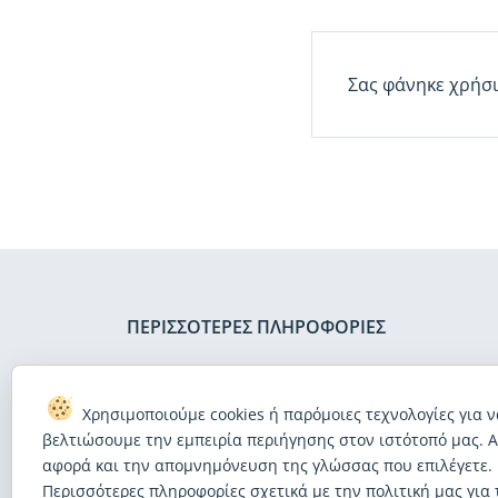
Σας φάνηκε χρήσι
ΠΕΡΙΣΣΌΤΕΡΕΣ ΠΛΗΡΟΦΟΡΊΕΣ
Ανακοίνωση νομικού περιεχομένου
Έ
Χρησιμοποιούμε cookies ή παρόμοιες τεχνολογίες για ν
Προστασία δεδομένων προσωπικού χαρακτήρα
Ε
βελτιώσουμε την εμπειρία περιήγησης στον ιστότοπό μας. 
Πολιτική σχετικά με τα αρχεία τύπου «cookie»
Χ
αφορά και την απομνημόνευση της γλώσσας που επιλέγετε.
Περισσότερες πληροφορίες σχετικά με την πολιτική μας για 
Πολιτική για την προσβασιμότητα του Ιστού
Π