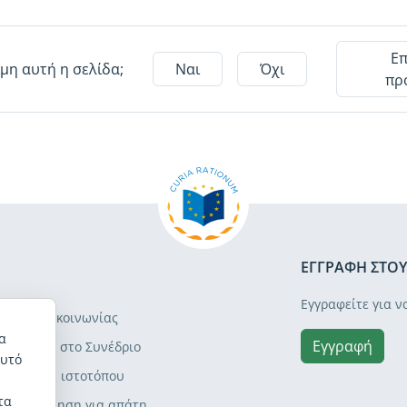
Ε
μη αυτή η σελίδα;
Ναι
Όχι
πρ
ΕΓΓΡΑΦΉ ΣΤΟΥ
Εγγραφείτε για ν
ντυπο επικοινωνίας
α
Εγγραφή
πισκέψεις στο Συνέδριο
Αυτό
άρτης του ιστοτόπου
τα
ροειδοποίηση για απάτη