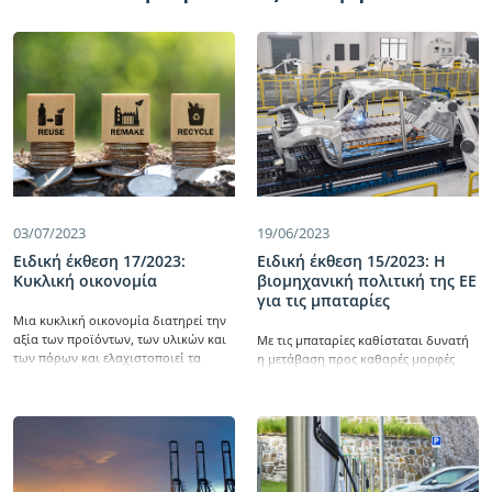
03/07/2023
19/06/2023
Ειδική έκθεση 17/2023:
Ειδική έκθεση 15/2023: Η
Κυκλική οικονομία
βιομηχανική πολιτική της ΕΕ
για τις μπαταρίες
Μια κυκλική οικονομία διατηρεί την
αξία των προϊόντων, των υλικών και
Με τις μπαταρίες καθίσταται δυνατή
των πόρων και ελαχιστοποιεί τα
η μετάβαση προς καθαρές μορφές
απόβλητα. Ο σχεδιασμός ενός
ενέργειας. Αποτελούν δε σημαντική
προϊόντος καθορίζει περίπου το 80 %
συνιστώσα της ανταγωνιστικότητας
του περιβαλλοντικού αντικτύπου του.
της αυτοκινητοβιομηχανίας. Το 2018,
Δεν εντοπίσαμε παρά περιορισμένα
στο πλαίσιο της βιομηχανικής
στοιχεία που να αποδεικνύουν ότι τα
πολιτικής της ΕΕ, η Επιτροπή
δύο σχέδια δράσης της Επιτροπής για
χαρακτήρισε τις μπαταρίες ως
την κυκλική οικονομία, ιδίως όσον
στρατηγική επιταγή για τη μετάβαση