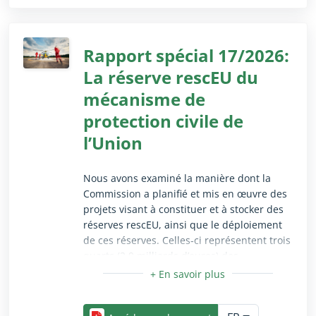
Réduire/Agrandir uniquement pour les utilisateurs 
Les informations concernant les économies
d’énergie n’étaient pas fiables, comparables
ou suffisamment détaillées, et le rapport
Rapport spécial 17/2026:
coût/efficacité des rénovations des
La réserve rescEU du
bâtiments n’a pas fait l’objet d’un suivi. Nos
recommandations visent à améliorer le
mécanisme de
ciblage des mesures de rénovation, la
protection civile de
fiabilité des économies d’énergie déclarées
ainsi que l’évaluation des résultats des
l’Union
mesures et de leur rapport coût/efficacité.
Nous avons examiné la manière dont la
Commission a planifié et mis en œuvre des
projets visant à constituer et à stocker des
réserves rescEU, ainsi que le déploiement
de ces réserves. Celles‑ci représentent trois
quarts (2,9 milliards d’euros) des
financements du mécanisme de protection
civile de l’Union pour la période 2021‑2027.
Réduire/Agrandir uniquement pour les utilisateurs 
Nous concluons que les réserves rescEU