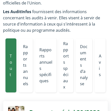
officielles de l'Union.
Les AuditInfos
fournissent des informations
concernant les audits à venir. Elles visent à servir de
source d'information à ceux qui s'intéressent à la
politique ou au programme audités.
Ra
Ra
Doc
Rappo
pp
pp
um
T
rts
ort
A
or
ent
o
annuel
s
v
ts
s
u
s
sp
i
an
d’a
t
spécifi
éci
s
nu
naly
ques
au
els
se
x