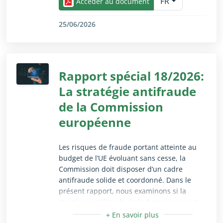
FR
contribuent de manière utile à la protection
Accéder au document
civile européenne, par l’acquisition et la
location des différentes capacités de rescEU
25/06/2026
et par le déploiement de ces capacités
Réduire/Agrandir uniquement pour les utilisateurs 
lorsqu’une crise l’exige. Toutefois, nous
constatons que des faiblesses dans la
planification des appels à propositions ont
Rapport spécial 18/2026:
été préjudiciables à la mise en œuvre des
La stratégie antifraude
projets et mettent en péril leur durabilité.
Dans certains cas, les procédures de
de la Commission
demande de remboursement concernant
européenne
les opérations de réaction sont fastidieuses.
Nous formulons des recommandations
pour remédier à ces problèmes.
Les risques de fraude portant atteinte au
budget de l’UE évoluant sans cesse, la
Commission doit disposer d’un cadre
antifraude solide et coordonné. Dans le
présent rapport, nous examinons si la
stratégie antifraude de la Commission est
conçue de manière appropriée pour gérer