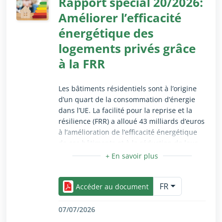
Rapport spécial 20/2026:
Améliorer l’efficacité
énergétique des
logements privés grâce
à la FRR
Les bâtiments résidentiels sont à l’origine
d’un quart de la consommation d’énergie
dans l’UE. La facilité pour la reprise et la
résilience (FRR) a alloué 43 milliards d’euros
à l’amélioration de l’efficacité énergétique
de ces bâtiments et à la réduction de leur
consommation d'énergie. Nos travaux ont
mis en évidence des lacunes dans la mise
Réduire/Agrandir uniquement pour les utilisateurs 
en place des mesures, qui ne ciblaient pas
FR
directement les rénovations lourdes. Nous
Accéder au document
avons également constaté des retards dans
la mise en œuvre et des faiblesses dans le
07/07/2026
suivi de la performance de ces mesures.