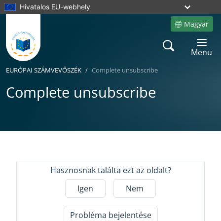
Hivatalos EU-webhely
Magyar
Site language
Search
Toggle 
Menu
EURÓPAI SZÁMVEVŐSZÉK
Complete unsubscribe
Complete unsubscribe
Yes
No
Hasznosnak találta ezt az oldalt?
Igen
Nem
Probléma bejelentése