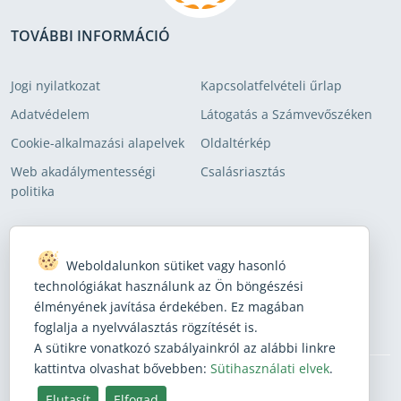
TOVÁBBI INFORMÁCIÓ
Jogi nyilatkozat
Kapcsolatfelvételi űrlap
Adatvédelem
Látogatás a Számvevőszéken
Cookie-alkalmazási alapelvek
Oldaltérkép
Web akadálymentességi
Csalásriasztás
politika
FELIRATKOZÁS LEVELEZŐLISTÁINKRA
Weboldalunkon sütiket vagy hasonló
Iratkozzon fel, hogy megkapja legfrissebb híreinket!
technológiákat használunk az Ön böngészési
élményének javítása érdekében. Ez magában
Feliratkozás
foglalja a nyelvválasztás rögzítését is.
A sütikre vonatkozó szabályainkról az alábbi linkre
kattintva olvashat bővebben:
Sütihasználati elvek
.
Elutasít
Elfogad