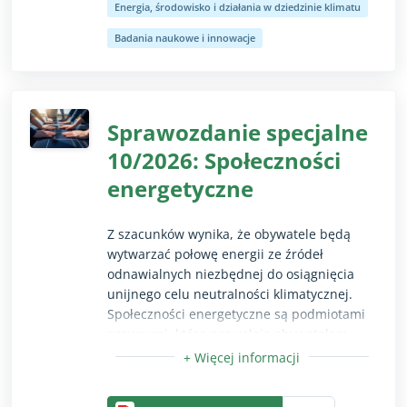
Energia, środowisko i działania w dziedzinie klimatu
Innowacyjnego jest niepewna, podstawą
Opcja zwiń/rozwiń przeznaczona wyłącznie dla uż
przydziału finansowania nie była
Badania naukowe i innowacje
usystematyzowana analiza, a projekty mają
opóźnienia i są anulowane. Trybunał zaleca,
aby Komisja opracowała usystematyzowaną
analizę pozwalającą na ukierunkowanie
Sprawozdanie specjalne
przydziału finansowania z Funduszu
10/2026: Społeczności
Innowacyjnego, przeanalizowała, czy
możliwe jest podjęcie dodatkowych działań,
energetyczne
aby przyspieszyć wykorzystanie zasobów
finansowych Funduszu, oraz udoskonaliła
Z szacunków wynika, że obywatele będą
ocenę projektów.
wytwarzać połowę energii ze źródeł
odnawialnych niezbędnej do osiągnięcia
unijnego celu neutralności klimatycznej.
Społeczności energetyczne są podmiotami
prawnymi, które pozwalają obywatelom,
małym przedsiębiorstwom oraz władzom
lokalnym wytwarzać własną energię,
Opcja zwiń/rozwiń przeznaczona wyłącznie dla uż
zarządzać i dzielić się nią oraz ją zużywać.