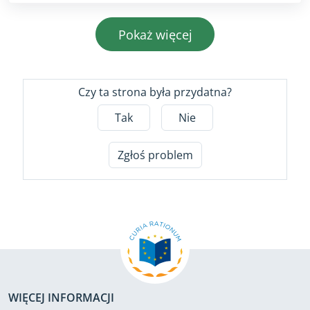
niekorzystnie brak kompleksowej i aktualnej
strategii, brak rzetelnego procesu wyboru
Pokaż więcej
priorytetowych działań oraz niedociągnięcia
w monitorowaniu finansowanych działań.
Trybunał sformułował zalecenia dotyczące
tych kwestii.
Czy ta strona była przydatna?
Tak
Nie
Zgłoś problem
WIĘCEJ INFORMACJI