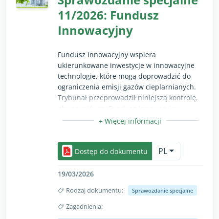
11/2026: Fundusz
Innowacyjny
Fundusz Innowacyjny wspiera
ukierunkowane inwestycje w innowacyjne
technologie, które mogą doprowadzić do
ograniczenia emisji gazów cieplarnianych.
Trybunał przeprowadził niniejszą kontrolę,
aby ocenić, czy Fundusz Innowacyjny
przyczynia się do zwiększenia skali
projektów demonstracyjnych, które
Opcja zwiń/rozwiń przeznaczona wyłącznie dla uż
sprzyjają osiągnięciu celów UE w zakresie
PL
dekarbonizacji. Kontrolerzy Trybunału
Dostęp do dokumentu
stwierdzili, że Fundusz Innowacyjny
promuje innowacyjne technologie na dużą
19/03/2026
skalę, nie zapewnia jednak oczekiwanego
Rodzaj dokumentu:
Sprawozdanie specjalne
poziomu redukcji emisji gazów
cieplarnianych. Ustalili ponadto, że kwota
Zagadnienia:
zasobów finansowych Funduszu