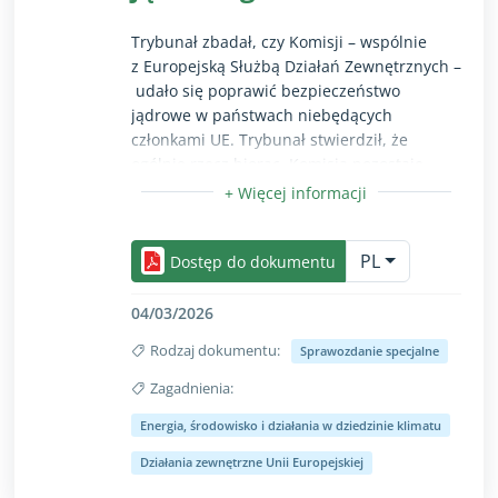
zaradzenie tym niedociągnięciom.
Trybunał zbadał, czy Komisji – wspólnie
z Europejską Służbą Działań Zewnętrznych –
udało się poprawić bezpieczeństwo
jądrowe w państwach niebędących
członkami UE. Trybunał stwierdził, że
ogólnie rzecz biorąc, Komisja pozostaje
ważnym graczem w obszarze współpracy
międzynarodowej w dziedzinie
Opcja zwiń/rozwiń przeznaczona wyłącznie dla uż
bezpieczeństwa jądrowego i udzieliła
PL
wsparcia na rzecz szerokiego zakresu
Dostęp do dokumentu
działań, w tym złożonych działań na dużą
skalę. Niemniej w toku realizacji tych
04/03/2026
przedsięwzięć często odnotowywano
Rodzaj dokumentu:
Sprawozdanie specjalne
opóźnienia, a koszty przekraczały niekiedy
pierwotnie zaplanowane kwoty.
Zagadnienia:
W niektórych przypadkach długoterminowa
Energia, środowisko i działania w dziedzinie klimatu
trwałość wypracowanych rezultatów jest
Opcja zwiń/rozwiń przeznaczona wyłącznie dla uż
wysoce problematyczna. Ponadto na
Działania zewnętrzne Unii Europejskiej
skuteczność działań Komisji wpływają