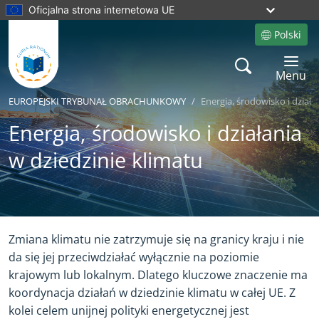
Oficjalna strona internetowa UE
Polski
Site language
Search
Toggle 
Menu
EUROPEJSKI TRYBUNAŁ OBRACHUNKOWY
Energia, środowisko i działa
Energia, środowisko i działania
w dziedzinie klimatu
Yes
No
Zmiana klimatu nie zatrzymuje się na granicy kraju i nie
da się jej przeciwdziałać wyłącznie na poziomie
krajowym lub lokalnym. Dlatego kluczowe znaczenie ma
koordynacja działań w dziedzinie klimatu w całej UE. Z
kolei celem unijnej polityki energetycznej jest