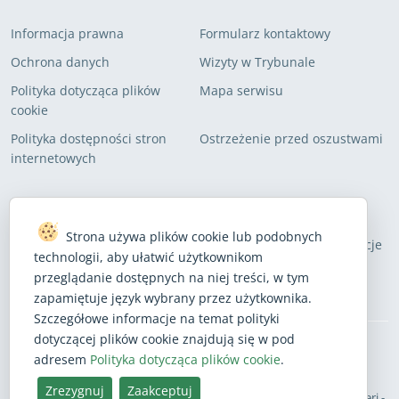
Informacja prawna
Formularz kontaktowy
Ochrona danych
Wizyty w Trybunale
Polityka dotycząca plików
Mapa serwisu
cookie
Polityka dostępności stron
Ostrzeżenie przed oszustwami
internetowych
DOŁĄCZ DO LISTY MAILINGOWEJ TRYBUNAŁU
Strona używa plików cookie lub podobnych
Dzięki subskrypcji będziesz otrzymywać najnowsze informacje
technologii, aby ułatwić użytkownikom
przeglądanie dostępnych na niej treści, w tym
Subskrybuj
zapamiętuje język wybrany przez użytkownika.
Szczegółowe informacje na temat polityki
dotyczącej plików cookie znajdują się w pod
adresem
Polityka dotycząca plików cookie
.
BlueSky
Facebook
Instagram
Linkedin
Mastodon
Threads
X
Youtube
Zrezygnuj
Zaakceptuj
Polski
European Court of Auditors - 12, rue Alcide De Gasperi -