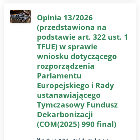
oraz usprawnienie oceny rezultatów tych
działań i ich opłacalności.
Opinia 13/2026
(przedstawiona na
podstawie art. 322 ust. 1
TFUE) w sprawie
wniosku dotyczącego
rozporządzenia
Parlamentu
Europejskiego i Rady
ustanawiającego
Tymczasowy Fundusz
Dekarbonizacji
(COM(2025) 990 final)
Niniejsza opinia została wydana na