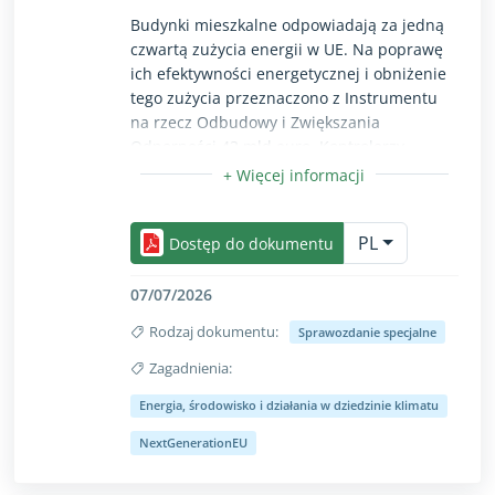
Budynki mieszkalne odpowiadają za jedną
czwartą zużycia energii w UE. Na poprawę
ich efektywności energetycznej i obniżenie
tego zużycia przeznaczono z Instrumentu
na rzecz Odbudowy i Zwiększania
Odporności 43 mld euro. Kontrolerzy
stwierdzili niedociągnięcia w koncepcji
działań, które nie były bezpośrednio
Opcja zwiń/rozwiń przeznaczona wyłącznie dla uż
ukierunkowane na gruntowne renowacje.
PL
Wykryli również opóźnienia we wdrażaniu
Dostęp do dokumentu
tych działań i uchybienia w monitorowaniu
ich rezultatów. Informacje na temat
07/07/2026
oszczędności energii nie były wiarygodne,
Rodzaj dokumentu:
Sprawozdanie specjalne
porównywalne ani wystarczająco
szczegółowe, a ponadto nie monitorowano
Zagadnienia:
tego, czy renowacje budynków były
Energia, środowisko i działania w dziedzinie klimatu
opłacalne. Kontrolerzy zalecają poprawę
Opcja zwiń/rozwiń przeznaczona wyłącznie dla uż
ukierunkowania działań renowacyjnych
NextGenerationEU
i wiarygodności zgłaszanych danych na
temat oszczędności energii