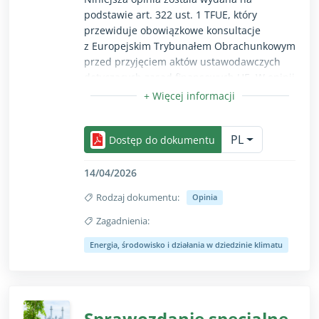
podstawie art. 322 ust. 1 TFUE, który
przewiduje obowiązkowe konsultacje
z Europejskim Trybunałem Obrachunkowym
przed przyjęciem aktów ustawodawczych
dotyczących zasad finansowych UE. W opinii
Trybunał przedstawił uwagi na temat
przepisów dotyczących koncepcji
Opcja zwiń/rozwiń przeznaczona wyłącznie dla uż
proponowanego Tymczasowego Funduszu
PL
Dekarbonizacji, zarządzania nim i jego
Dostęp do dokumentu
finansowania. Opinia ma przyczynić się do
tego, by koncepcja zaproponowanego
14/04/2026
funduszu wspierała należyte zarządzanie
Rodzaj dokumentu:
Opinia
finansami i realizowanie celów unijnej
polityki w dziedzinie klimatu i unijnej
Zagadnienia:
polityki przemysłowej.
Opcja zwiń/rozwiń przeznaczona wyłącznie dla uż
Energia, środowisko i działania w dziedzinie klimatu
Sprawozdanie specjalne