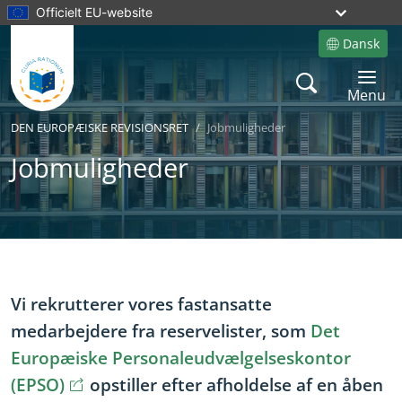
Officielt EU-website
Dansk
Site language
Search
Toggle 
Menu
DEN EUROPÆISKE REVISIONSRET
Jobmuligheder
Jobmuligheder
Yes
No
Vi rekrutterer vores fastansatte
medarbejdere fra reservelister, som
Det
Europæiske Personaleudvælgelseskontor
(opens in new window)
(EPSO)
opstiller efter afholdelse af en åben