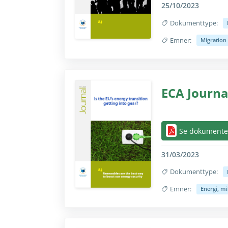
25/10/2023
Dokumenttype:
Emner:
Migration 
Skjul/vis helt kun 
ECA Journal
Skjul/vis helt kun 
Se dokumente
31/03/2023
Dokumenttype:
Emner:
Energi, mi
Skjul/vis helt kun 