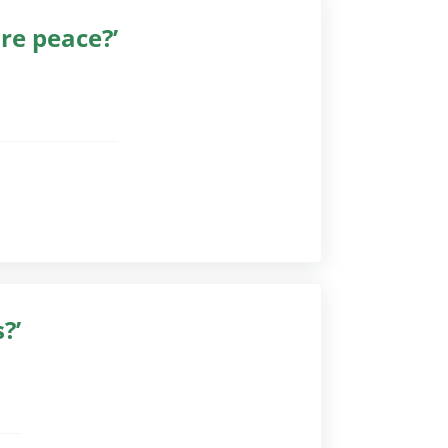
re peace?’
gssoftware)
gssoftware)
?’
gssoftware)