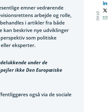
Lin
væsentlige emner vedrørende
X
Del på
Revisionsrettens arbejde og rolle,
Ema
behandles i artikler fra både
e kan beskrive nye udviklinger
 perspektiv som politiske
eller eksperter.
 udelukkende under de
spejler ikke Den Europæiske
fentliggøres også via de sociale