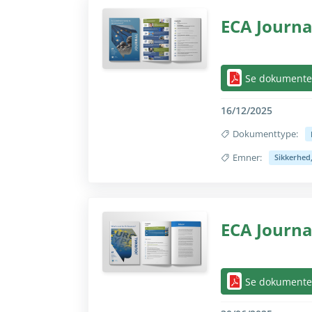
ECA Journal
Skjul/vis helt kun 
Se dokumente
16/12/2025
Dokumenttype:
Emner:
Sikkerhed
Skjul/vis helt kun 
ECA Journal
Skjul/vis helt kun 
Se dokumente