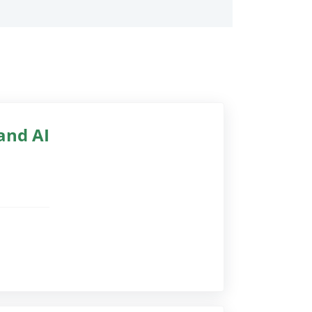
 and AI
gssoftware)
gssoftware)