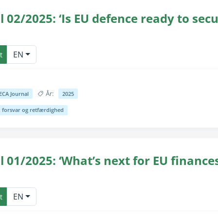
 02/2025: ‘Is EU defence ready to secu
for seende brugere (teksten er allerede tilgængelig til skærmlæsnin
EN
t
År:
ECA Journal
2025
, forsvar og retfærdighed
for seende brugere (teksten er allerede tilgængelig til skærmlæsnin
 01/2025: ‘What’s next for EU finances
for seende brugere (teksten er allerede tilgængelig til skærmlæsnin
EN
t