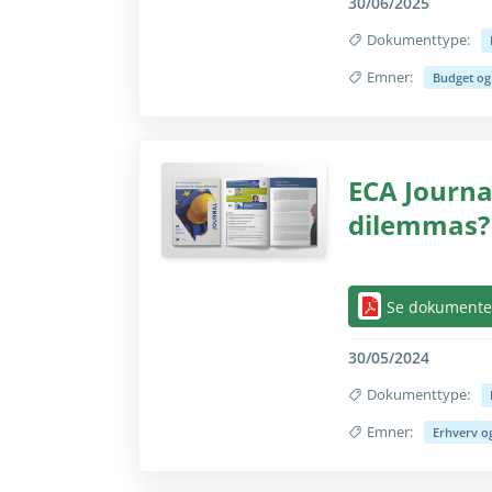
30/06/2025
Dokumenttype:
Emner:
Budget og
Skjul/vis helt kun 
ECA Journal
dilemmas?
Skjul/vis helt kun 
Se dokumente
30/05/2024
Dokumenttype:
Emner:
Erhverv og
Skjul/vis helt kun 