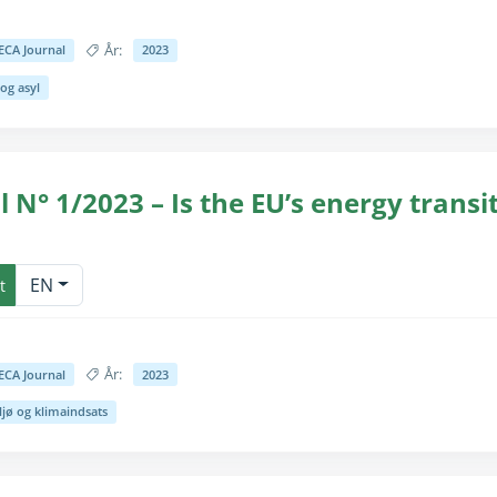
År:
ECA Journal
2023
og asyl
for seende brugere (teksten er allerede tilgængelig til skærmlæsnin
 N° 1/2023 – Is the EU’s energy transi
for seende brugere (teksten er allerede tilgængelig til skærmlæsnin
EN
t
År:
ECA Journal
2023
ljø og klimaindsats
for seende brugere (teksten er allerede tilgængelig til skærmlæsnin