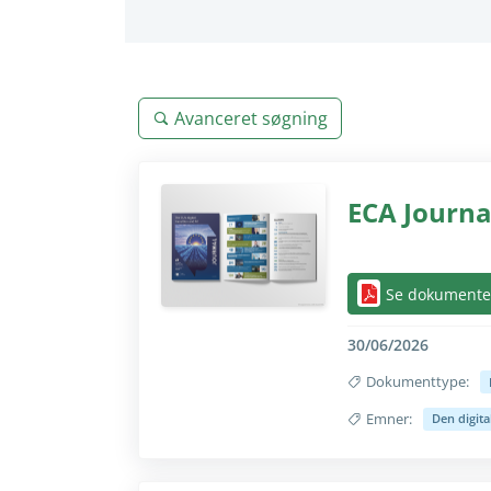
Avanceret søgning
ECA Journal
Skjul/vis helt kun 
Se dokumente
30/06/2026
Dokumenttype:
Emner:
Den digit
Skjul/vis helt kun 