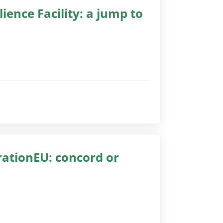
ience Facility: a jump to
gssoftware)
gssoftware)
ationEU: concord or
gssoftware)