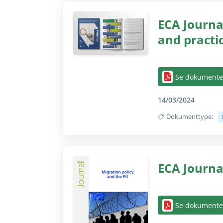
ECA Journa
and practi
Skjul/vis helt kun 
Se dokumente
14/03/2024
Dokumenttype:
Skjul/vis helt kun 
ECA Journa
Skjul/vis helt kun 
Se dokumente