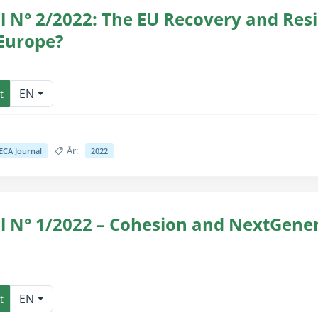
 N° 2/2022: The EU Recovery and Resil
 Europe?
for seende brugere (teksten er allerede tilgængelig til skærmlæsnin
EN
t
År:
ECA Journal
2022
for seende brugere (teksten er allerede tilgængelig til skærmlæsnin
l N° 1/2022 – Cohesion and NextGener
for seende brugere (teksten er allerede tilgængelig til skærmlæsnin
EN
t