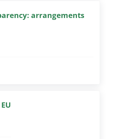
sparency: arrangements
gssoftware)
gssoftware)
 EU
gssoftware)