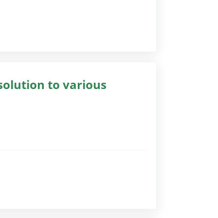
gssoftware)
solution to various
gssoftware)
gssoftware)