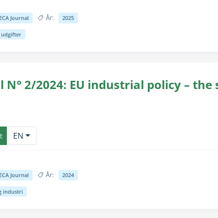
År:
ECA Journal
2025
 udgifter
for seende brugere (teksten er allerede tilgængelig til skærmlæsnin
 N° 2/2024: EU industrial policy – the 
for seende brugere (teksten er allerede tilgængelig til skærmlæsnin
EN
t
År:
ECA Journal
2024
 industri
for seende brugere (teksten er allerede tilgængelig til skærmlæsnin