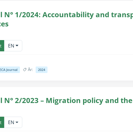
l N° 1/2024: Accountability and tran
ces
for seende brugere (teksten er allerede tilgængelig til skærmlæsnin
EN
t
År:
ECA Journal
2024
for seende brugere (teksten er allerede tilgængelig til skærmlæsnin
l N° 2/2023 – Migration policy and the
for seende brugere (teksten er allerede tilgængelig til skærmlæsnin
EN
t