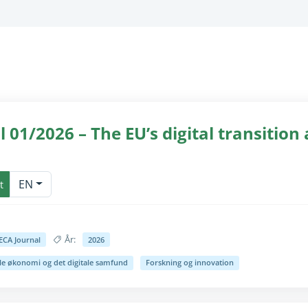
 01/2026 – The EU’s digital transition
for seende brugere (teksten er allerede tilgængelig til skærmlæsnin
EN
t
År:
ECA Journal
2026
ale økonomi og det digitale samfund
Forskning og innovation
for seende brugere (teksten er allerede tilgængelig til skærmlæsnin