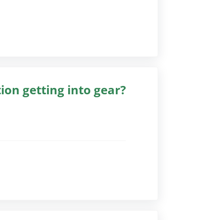
gssoftware)
tion getting into gear?
gssoftware)
gssoftware)