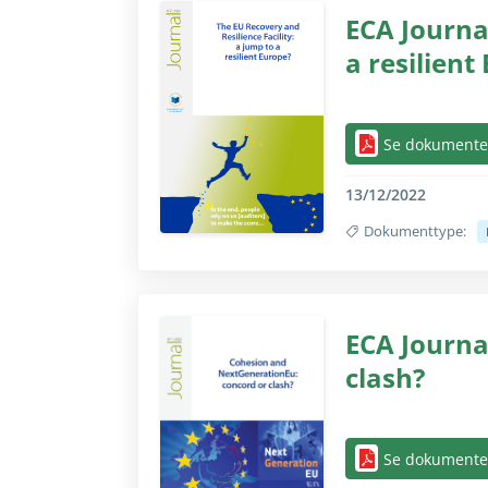
ECA Journal
a resilient
Skjul/vis helt kun 
Se dokumente
13/12/2022
Dokumenttype:
Skjul/vis helt kun 
ECA Journa
clash?
Skjul/vis helt kun 
Se dokumente