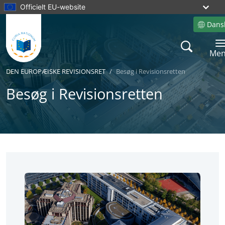
Officielt EU-website
Dans
Site lang
Searc
Togg
Me
DEN EUROPÆISKE REVISIONSRET
Besøg i Revisionsretten
Besøg i Revisionsretten
No
No