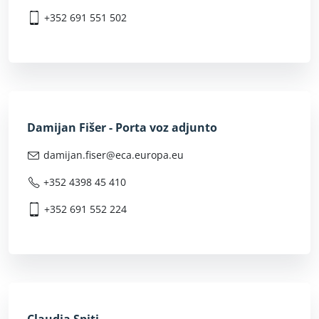
+352 691 551 502
Damijan Fišer - Porta voz adjunto
damijan.fiser@
eca.europa.eu
+352 4398 45 410
+352 691 552 224