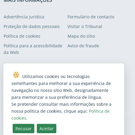
MAIS INFORMAÇÕES
Advertência jurídica
Formulário de contacto
Proteção de dados pessoais
Visitar o Tribunal
Política de cookies
Mapa do sítio
Política para a acessibilidade
Aviso de fraude
da Web
ADICIONE O SEU ENDEREÇO ÀS NOSSAS LISTAS DE
DISTRIBUIÇÃO
Utilizamos cookies ou tecnologias
semelhantes para melhorar a sua experiência de
Subscreva para receber as últimas notícias.
navegação no nosso sítio Web, designadamente
para memorizar a sua preferência de língua.
Subscrever
Se pretender consultar mais informações sobre a
nossa política de cookies, clique aqui:
Política de
cookies
.
BlueSky
Facebook
Instagram
Linkedin
Mastodon
Threads
X
Youtube
Recusar
Aceitar