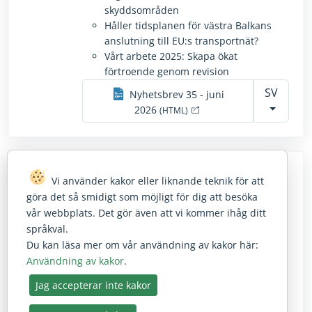
skyddsområden
Håller tidsplanen för västra Balkans
anslutning till EU:s transportnät?
Vårt arbete 2025: Skapa ökat
förtroende genom revision
SV
Nyhetsbrev
35
-
juni
Öppnas i ett nytt fönste
2026
(HTML)
Nyhetsbrev
34
-
maj
Vi använder kakor eller liknande teknik för att
göra det så smidigt som möjligt för dig att besöka
2026
vår webbplats. Det gör även att vi kommer ihåg ditt
språkval.
Hur bra fungerar Europeiska
Du kan läsa mer om vår användning av kakor här:
kommissionens strategi mot
Användning av kakor
.
bedrägerier?
Jag accepterar inte kakor
EU:s revisorer ger sin syn på den
framtida budgeten