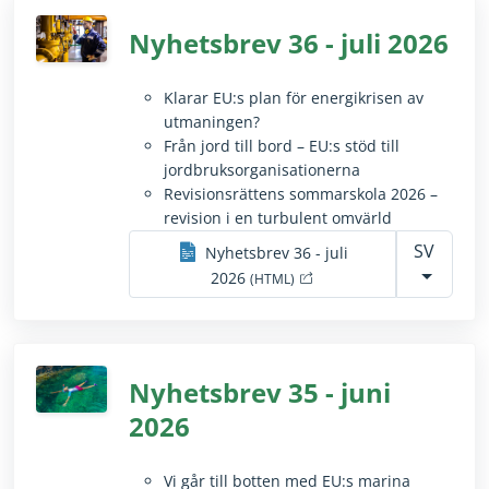
Nyhetsbrev
36
-
juli
2026
Klarar EU:s plan för energikrisen av
utmaningen?
Från jord till bord – EU:s stöd till
jordbruksorganisationerna
Revisionsrättens sommarskola 2026 –
revision i en turbulent omvärld
SV
Nyhetsbrev
36
-
juli
Öppnas i ett nytt fönste
2026
(HTML)
Nyhetsbrev
35
-
juni
2026
Vi går till botten med EU:s marina