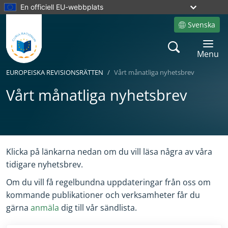
En officiell EU-webbplats
Svenska
Site language
Search
Toggle 
Menu
EUROPEISKA REVISIONSRÄTTEN
Vårt månatliga nyhetsbrev
Vårt månatliga nyhetsbrev
Yes
No
Klicka på länkarna nedan om du vill läsa några av våra
tidigare nyhetsbrev.
Om du vill få regelbundna uppdateringar från oss om
kommande publikationer och verksamheter får du
gärna
anmäla
dig till vår sändlista.