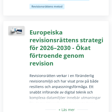
Dölj/visa texten i sin helhet endast för seende a
Revisionsrättens metod
Europeiska
revisionsrättens strategi
för 2026–2030 - Ökat
förtroende genom
revision
​​Revisionsrätten verkar i en föränderlig
revisionsmiljö och har visat prov på både
resiliens och anpassningsförmåga. Ett
snabbt införande av digital teknik och
komplexa datamiljöer innebär utmaningar
för de traditionella revisionsmetoderna
men medför också möjligheter till