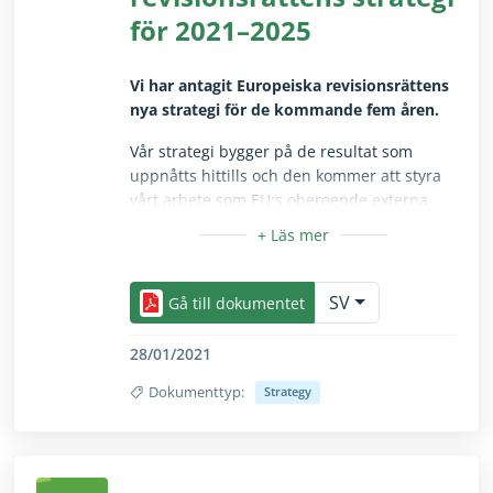
för 2021–2025
Vi har antagit Europeiska revisionsrättens
nya strategi för de kommande fem åren.
Vår strategi bygger på de resultat som
uppnåtts hittills och den kommer att styra
vårt arbete som EU:s oberoende externa
revisor fram till 2025.
Vi kommer att fullgöra vårt uppdrag för att
Dölj/visa texten i sin helhet endast för seende a
bidra till ett mer motståndskraftigt, hållbart
SV
Gå till dokumentet
och rättvist EU med de utmaningar som EU
står inför i åtanke.
28/01/2021
I vår strategi för 2021–2025 beskriver vi hur
Dokumenttyp:
Strategy
vi avser att uppnå detta med hjälp av tre
Dölj/visa texten i sin helhet endast för seende a
strategiska mål:
Mål 1: Förbättra arrangemangen för