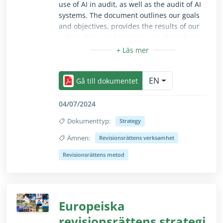
use of AI in audit, as well as the audit of AI
systems. The document outlines our goals
and objectives, provides the results of our
risk analysis, and proposes an AI roadmap
with concrete action to take in 2024 and
2025 to achieve our goals. It aims to serve
Dölj/visa texten i sin helhet endast för seende a
as input for the ECA’s next multiannual
EN
strategy.​
Gå till dokumentet
04/07/2024
Dokumenttyp:
Strategy
Ämnen:
Revisionsrättens verksamhet
Dölj/visa texten i sin helhet endast för seende a
Revisionsrättens metod
Europeiska
revisionsrättens strategi