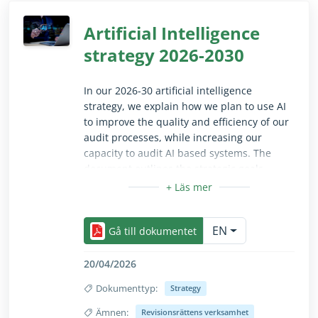
Artificial Intelligence
strategy 2026-2030
In our 2026-30 artificial intelligence
strategy, we explain how we plan to use AI
to improve the quality and efficiency of our
audit processes, while increasing our
capacity to audit AI based systems. The
document outlines the strategic goals,
governance framework and key actions
needed to support the responsible
Dölj/visa texten i sin helhet endast för seende a
adoption of AI across the organisation.
EN
Gå till dokumentet
20/04/2026
Dokumenttyp:
Strategy
Ämnen:
Revisionsrättens verksamhet