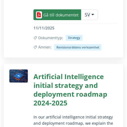
innovation.
Dölj/visa texten i sin helhet endast för seende a
I strategin för 2026–2030 kommer vi att
SV
Gå till dokumentet
använda våra styrkor, grundläggande
värderingar, vår vision och vårt uppdrag för
11/11/2025
att hantera dessa utmaningar på ett
Dokumenttyp:
ändamålsenligt sätt och ta vara på nya ​
Strategy
möjligheter.
Ämnen:
Revisionsrättens verksamhet
Dölj/visa texten i sin helhet endast för seende a
Artificial Intelligence
initial strategy and
deployment roadmap
2024-2025
In our artificial intelligence initial strategy
and deployment roadmap, we explain the