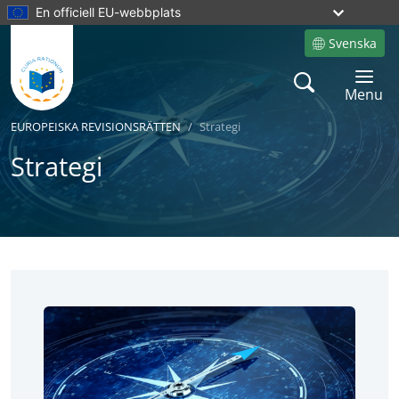
En officiell EU-webbplats
Svenska
Site language
Search
Toggle 
Menu
EUROPEISKA REVISIONSRÄTTEN
Strategi
Strategi
No
No