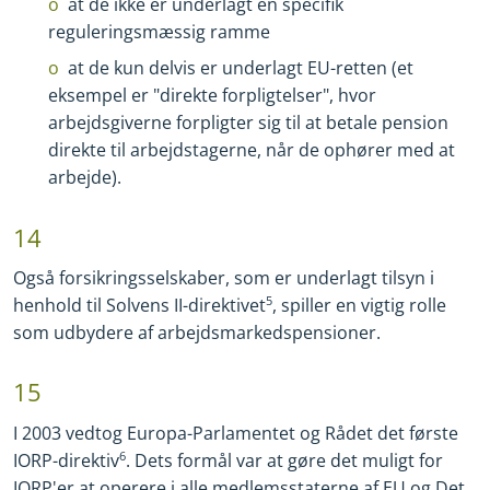
at de ikke er underlagt en specifik
reguleringsmæssig ramme
at de kun delvis er underlagt EU
-
retten (et
eksempel er "direkte forpligtelser", hvor
arbejdsgiverne forpligter sig til at betale pension
direkte til arbejdstagerne, når de ophører med at
arbejde).
14
Også forsikringsselskaber, som er underlagt tilsyn i
henhold til Solvens II
-
direktivet
5
, spiller en vigtig rolle
som udbydere af arbejdsmarkedspensioner.
15
I 2003 vedtog Europa
-
Parlamentet og Rådet det første
IORP
-
direktiv
6
. Dets formål var at gøre det muligt for
IORP'er at operere i alle medlemsstaterne af EU og Det