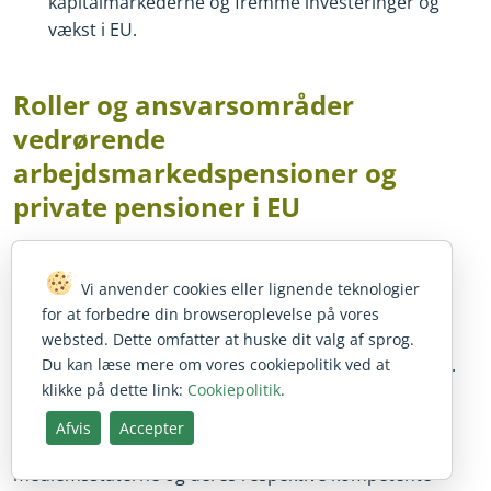
kapitalmarkederne og fremme investeringer og
vækst i EU.
Roller og ansvarsområder
vedrørende
arbejdsmarkedspensioner og
private pensioner i EU
20
Vi anvender cookies eller lignende teknologier
Reguleringsopgaverne vedrørende
for at forbedre din browseroplevelse på vores
arbejdsmarkedspensioner involverer forskellige
websted. Dette omfatter at huske dit valg af sprog.
aktører, herunder Kommissionen, EU
-
lovgiverne (dvs.
Du kan læse mere om vores cookiepolitik ved at
klikke på dette link:
Cookiepolitik
.
Europa
-
Parlamentet og Rådet) og Den Europæiske
Tilsynsmyndighed for Forsikrings
-
og
Afvis
Accepter
Arbejdsmarkedspensionsordninger (EIOPA) samt
medlemsstaterne og deres respektive kompetente