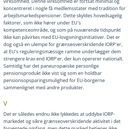
virksomhed. Denne virksomhed er fortsat minimal og
koncentreret i nogle få medlemsstater med tradition for
arbejdsmarkedspensioner. Dette skyldes hovedsagelig
faktorer, som ikke hører under EU's
kompetenceområde, og som på nuværende tidspunkt
ikke kan påvirkes med EU
-
lovgivningsinitiativer. Det er
dog også en ulempe for grænseoverskridende IORP'er,
at EU's reguleringsmæssige ramme underlægger dem
strengere krav end IORP'er, der kun opererer nationalt.
Samtidig har det paneuropæiske personlige
pensionsprodukt ikke vist sig som en holdbar
pensionsopsparingsmulighed for EU
-
borgerne
sammenlignet med andre produkter.
V
Det er således endnu ikke lykkedes at uddybe IORP
-
markedet og sikre grænseoverskridende aktivitet i det
forventede omfang, men dette marked betjener ikke