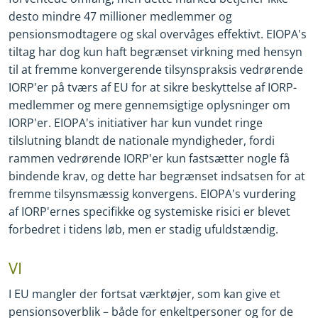
desto mindre 47 millioner medlemmer og
pensionsmodtagere og skal overvåges effektivt. EIOPA's
tiltag har dog kun haft begrænset virkning med hensyn
til at fremme konvergerende tilsynspraksis vedrørende
IORP'er på tværs af EU for at sikre beskyttelse af IORP
-
medlemmer og mere gennemsigtige oplysninger om
IORP'er. EIOPA's initiativer har kun vundet ringe
tilslutning blandt de nationale myndigheder, fordi
rammen vedrørende IORP'er kun fastsætter nogle få
bindende krav, og dette har begrænset indsatsen for at
fremme tilsynsmæssig konvergens. EIOPA's vurdering
af IORP'ernes specifikke og systemiske risici er blevet
forbedret i tidens løb, men er stadig ufuldstændig.
VI
I EU mangler der fortsat værktøjer, som kan give et
pensionsoverblik – både for enkeltpersoner og for de