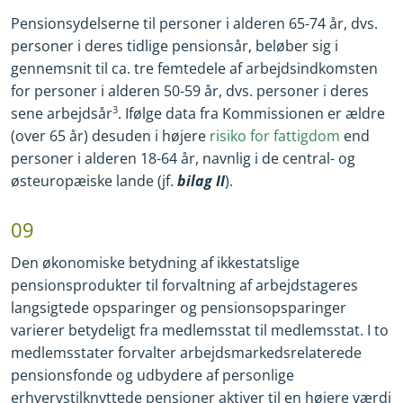
Pensionsydelserne til personer i alderen 65
-
74 år, dvs.
personer i deres tidlige pensionsår, beløber sig i
gennemsnit til ca. tre femtedele af arbejdsindkomsten
for personer i alderen 50
-
59 år, dvs. personer i deres
sene arbejdsår
3
. Ifølge data fra Kommissionen er ældre
(over 65 år) desuden i højere
risiko for fattigdom
end
personer i alderen 18
-
64 år, navnlig i de central
-
og
østeuropæiske lande (jf.
bilag II
).
09
Den økonomiske betydning af ikkestatslige
pensionsprodukter til forvaltning af arbejdstageres
langsigtede opsparinger og pensionsopsparinger
varierer betydeligt fra medlemsstat til medlemsstat. I to
medlemsstater forvalter arbejdsmarkedsrelaterede
pensionsfonde og udbydere af personlige
erhvervstilknyttede pensioner aktiver til en højere værdi