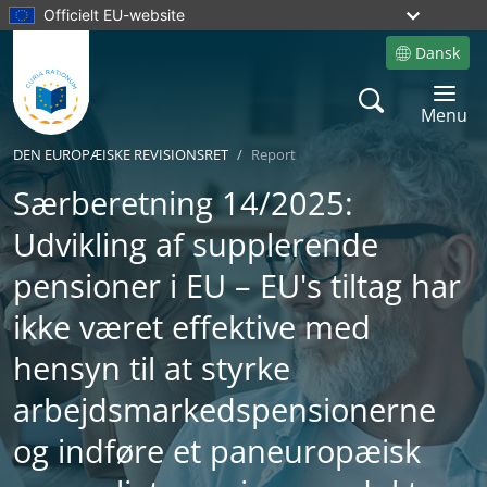
Officielt EU-website
Dansk
Site language
Search
Toggle 
Menu
DEN EUROPÆISKE REVISIONSRET
Report
Særberetning 14/2025:
Udvikling af supplerende
pensioner i EU – EU's tiltag har
ikke været effektive med
hensyn til at styrke
arbejdsmarkedspensionerne
og indføre et paneuropæisk