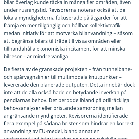
bilar överlag kunde täcka in många fler områden, även
under rusningstid.
Revisorerna noterar också att de
lokala myndigheterna fokuserade på åtgärder för att
främja en mer tillgänglig och hållbar kollektivtrafik,
medan initiativ för att motverka bilanvändning – såsom
att begränsa bilars tillträde till vissa områden eller
tillhandahålla ekonomiska incitament för att minska
bilresor – är mindre vanliga.
De flesta av de granskade projekten – från tunnelbane-
och spårvagnslinjer till multimodala knutpunkter –
levererade den planerade outputen. Detta innebär dock
inte att de alla också hade en betydande inverkan på
pendlarnas behov. Det berodde ibland på otillräckliga
behovsanalyser eller bristande samordning mellan
angränsande myndigheter. Revisorerna identifierade
flera exempel på sådana brister som hindrar en korrekt
användning av EU-medel, bland annat en
underutnyttjad infartsparkering och en cykelväg som