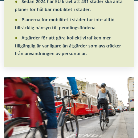
Sedan 2024 har EU krävt att 431 städer ska anta
No
No
planer för hållbar mobilitet i städer.
Planerna för mobilitet i städer tar inte alltid
tillräcklig hänsyn till pendlingsflödena.
Åtgärder för att göra kollektivtrafiken mer
tillgänglig är vanligare än åtgärder som avskräcker
från användningen av personbilar.