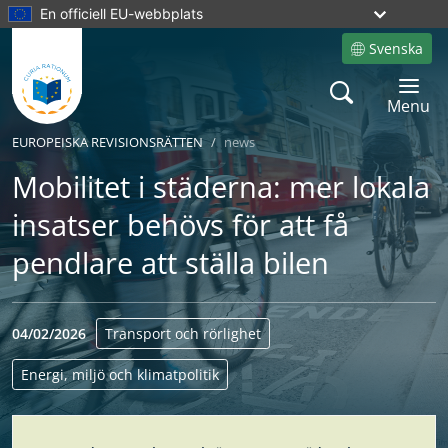
En officiell EU-webbplats
Svenska
Site language
Search
Toggle 
Menu
EUROPEISKA REVISIONSRÄTTEN
news
Mobilitet i städerna: mer lokala
insatser behövs för att få
pendlare att ställa bilen
04/02/2026
Transport och rörlighet
Energi, miljö och klimatpolitik