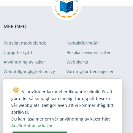
MER INFO
Rättsligt meddelande
Kontaktformulär
Uppgiftsskydd
Besöka revisionsrätten
Användning av kakor
Webbkarta
Webbtillgänglighetspolicy
Varning för bedrägerier
ANMÄL DIG TILL VÅRA SÄNDLISTOR
Vi använder kakor eller liknande teknik för att
göra det så smidigt som möjligt för dig att besöka
Prenumerera på våra senaste nyheter
vår webbplats. Det gör även att vi kommer ihåg ditt
språkval.
Prenumerera
Du kan läsa mer om vår användning av kakor här:
Användning av kakor
.