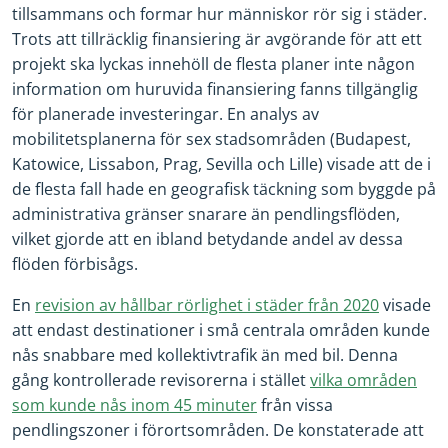
tillsammans och formar hur människor rör sig i städer.
Trots att tillräcklig finansiering är avgörande för att ett
projekt ska lyckas innehöll de flesta planer inte någon
information om huruvida finansiering fanns tillgänglig
för planerade investeringar. En analys av
mobilitetsplanerna för sex stadsområden (Budapest,
Katowice, Lissabon, Prag, Sevilla och Lille) visade att de i
de flesta fall hade en geografisk täckning som byggde på
administrativa gränser snarare än pendlingsflöden,
vilket gjorde att en ibland betydande andel av dessa
flöden förbisågs.
En
revision av hållbar rörlighet i städer från 2020
visade
att endast destinationer i små centrala områden kunde
nås snabbare med kollektivtrafik än med bil. Denna
gång kontrollerade revisorerna i stället
vilka områden
som kunde nås inom 45 minuter
från vissa
pendlingszoner i förortsområden. De konstaterade att