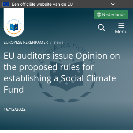
Een officiële website van de EU
Nederlands
Site language
Search
Toggle 
Menu
EUROPESE REKENKAMER
news
EU auditors issue Opinion on
the proposed rules for
establishing a Social Climate
Fund
16/12/2022