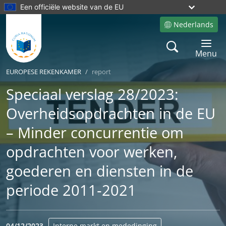
Een officiële website van de EU
Nederlands
Site language
Search
Toggle 
Menu
EUROPESE REKENKAMER
report
Speciaal verslag 28/2023:
Overheidsopdrachten in de EU
– Minder concurrentie om
opdrachten voor werken,
goederen en diensten in de
periode 2011‑2021
04/12/2023
Interne markt en mededinging