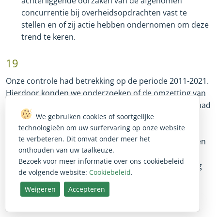
achterliggende oorzaken van de afgenomen
concurrentie bij overheidsopdrachten vast te
stellen en of zij actie hebben ondernomen om deze
trend te keren.
19
Onze controle had betrekking op de periode 2011
-
2021.
Hierdoor konden we onderzoeken of de omzetting van
de richtlijnen van 2014 in nationale wetgeving effect had
We gebruiken cookies of soortgelijke
op de stand van zaken op het gebied van
technologieën om uw surfervaring op onze website
overheidsopdrachten in de verschillende lidstaten.
te verbeteren. Dit omvat onder meer het
Richtlijn 2009/81/EG betreffende overheidsopdrachten
onthouden van uw taalkeuze.
op defensie
-
en veiligheidsgebied viel niet binnen de
Bezoek voor meer informatie over ons cookiebeleid
reikwijdte van onze controle, aangezien de herziening
de volgende website:
Cookiebeleid
.
van 2014 hier geen betrekking op had.
Weigeren
Accepteren
20