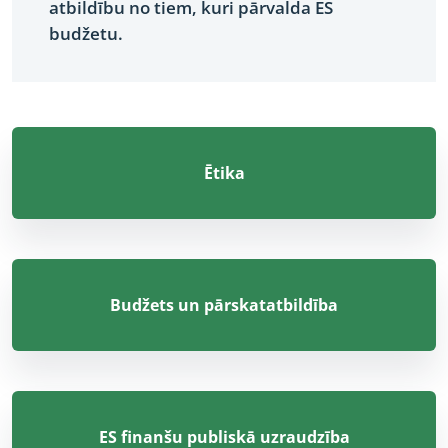
atbildību no tiem, kuri pārvalda ES
budžetu.
Ētika
Budžets un pārskatatbildība
ES finanšu publiskā uzraudzība