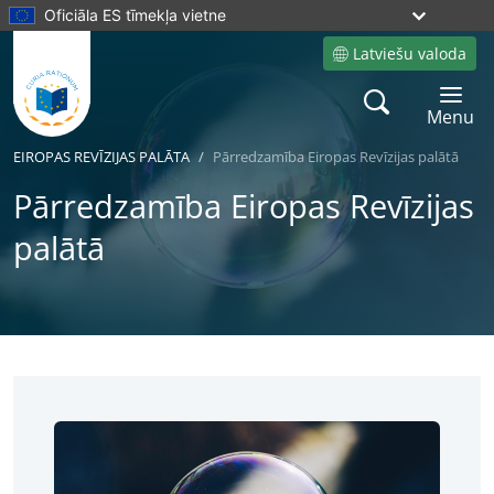
Oficiāla ES tīmekļa vietne
Latviešu valoda
Site language
Search
Toggle 
Menu
EIROPAS REVĪZIJAS PALĀTA
Pārredzamība Eiropas Revīzijas palātā
Pārredzamība Eiropas Revīzijas
palātā
No
No