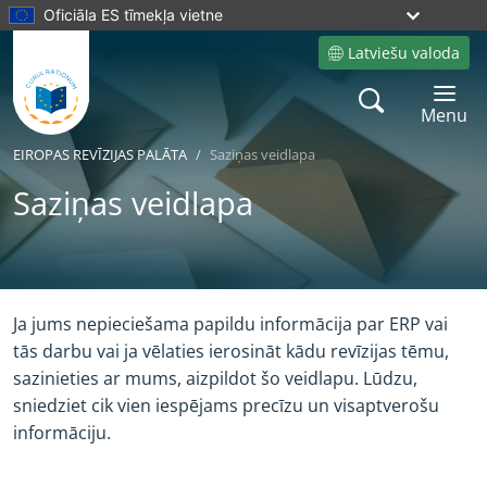
Oficiāla ES tīmekļa vietne
Latviešu valoda
Site language
Search
Toggle 
Menu
EIROPAS REVĪZIJAS PALĀTA
Saziņas veidlapa
Saziņas veidlapa
Yes
No
Ja jums nepieciešama papildu informācija par ERP vai
tās darbu vai ja vēlaties ierosināt kādu revīzijas tēmu,
sazinieties ar mums, aizpildot šo veidlapu. Lūdzu,
sniedziet cik vien iespējams precīzu un visaptverošu
informāciju.