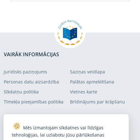
VAIRĀK INFORMĀCIJAS
Juridisks paziņojums
Saziņas veidlapa
Personas datu aizsardzība
Palātas apmeklēšana
Sīkdatņu politika
Vietnes karte
Tīmekļa pieejamības politika
Brīdinājums par krāpšanu
PIERAKSTĪTIES MŪSU ADRESĀTU SARAKSTĀ
Mēs izmantojam sīkdatnes vai līdzīgas
Abonējiet mūsu jaunākās ziņas
tehnoloģijas, lai uzlabotu jūsu pārlūkošanas