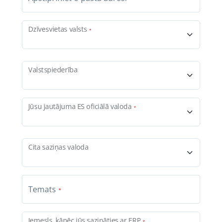
Dzīvesvietas valsts
Valstspiederība
Jūsu jautājuma ES oficiālā valoda
Cita saziņas valoda
Temats
Iemesls, kāpēc jūs sazināties ar ERP