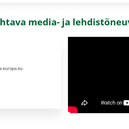
johtava media- ja lehdistöne
a.europa.eu