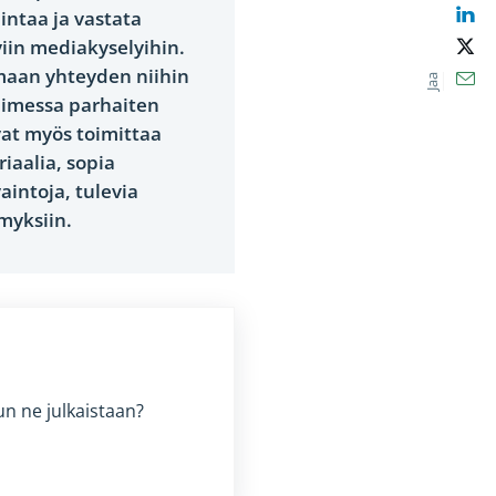
Lin
intaa ja vastata
iin mediakyselyihin.
X
maan yhteyden niihin
Ema
Jaa
tuimessa parhaiten
vat myös toimittaa
riaalia, sopia
aintoja, tulevia
ymyksiin.
un ne julkaistaan?