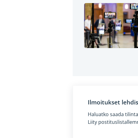
Ilmoitukset lehdi
Haluatko saada tilint
Liity postituslistall