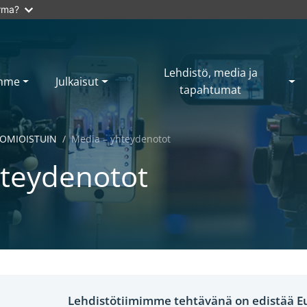
arma?
Lehdistö, media ja
mme
Julkaisut
tapahtumat
OMIOISTUIN
Media – yhteydenotot
hteydenotot
Lehdistötiimimme tehtävänä on edistää 