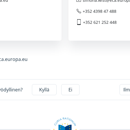
a.eu
simona.wist@
eca.europ
+352 4398 47 488
+352 621 252 448
ca.europa.eu
yödyllinen?
Kyllä
Ei
Il