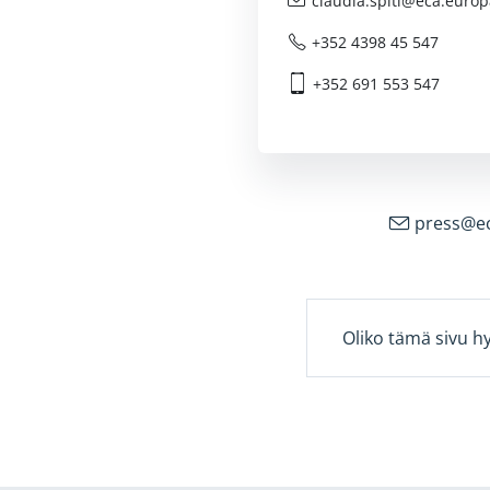
claudia.spiti@
eca.europ
+352 4398 45 547
+352 691 553 547
press@
e
Oliko tämä sivu h