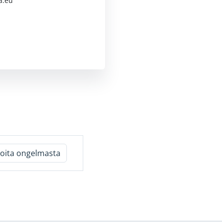
a.eu
moita ongelmasta