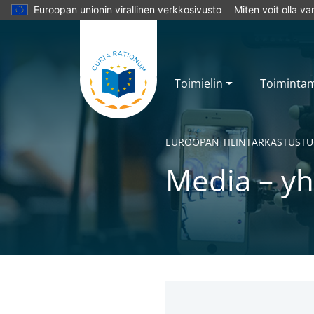
Euroopan unionin virallinen verkkosivusto
Miten voit olla v
Toimielin
Toiminta
EUROOPAN TILINTARKASTUSTU
Media – y
No
No