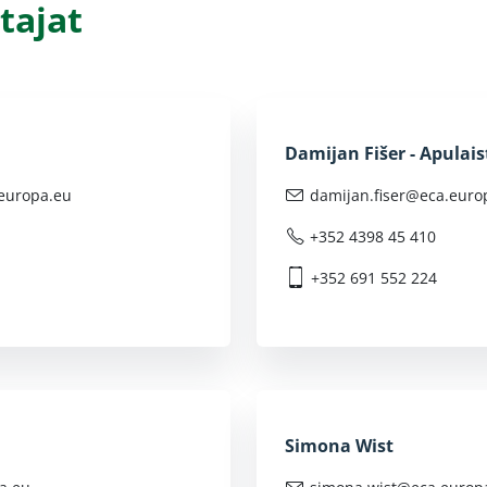
tajat
Damijan Fišer - Apulais
europa.eu
damijan.fiser@
eca.euro
+352 4398 45 410
+352 691 552 224
Simona Wist