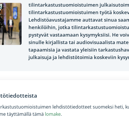
tilintarkastustuomioistuimen julkaisutoim
tilintarkastustuomioistuimen työtä koskev
Lehdistöavustajamme auttavat sinua saa
henkilöihin, jotka tilintarkastustuomiois
pystyvät vastaamaan kysymyksiisi. He voi
sinulle kirjallista tai audiovisuaalista mate
tapaamisia ja vastata yleisiin tarkastushav
julkaisuja ja lehdistötoimia koskeviin kys
stötiedotteista
arkastustuomioistuimen lehdistötiedotteet suomeksi heti, k
emme täyttämällä tämä
lomake
.