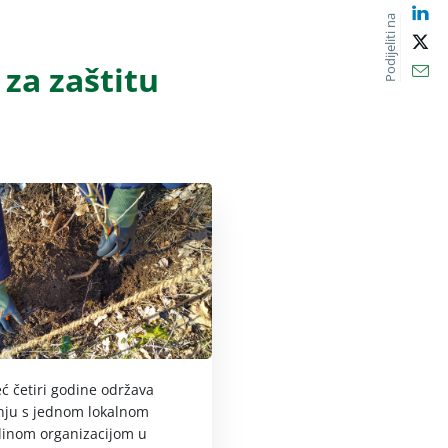
Lin
Podijeliti na
X
 za zaštitu
Ema
ć četiri godine održava
nju s jednom lokalnom
dinom organizacijom u