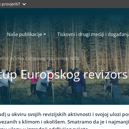
provjeriti?
Naše publikacije
Tiskovni i drugi mediji i događanj
eleni pristup Europskog revizorskog suda
stup Europskog revizor
ud) u okviru svojih revizijskih aktivnosti i svojoj ulozi 
ezanih s klimom i okolišem. Smatramo da je i najmanji