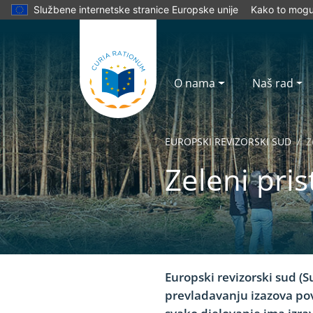
Službene internetske stranice Europske unije
Kako to mogu 
O nama
Naš rad
EUROPSKI REVIZORSKI SUD
Z
Zeleni pri
Yes
No
Europski revizorski sud (S
prevladavanju izazova pov