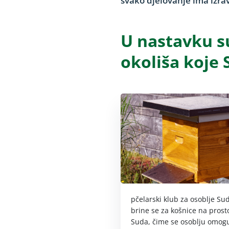
svako djelovanje ima izrav
U nastavku su
okoliša koje 
pčelarski klub za osoblje Su
brine se za košnice na pros
Suda, čime se osoblju omog