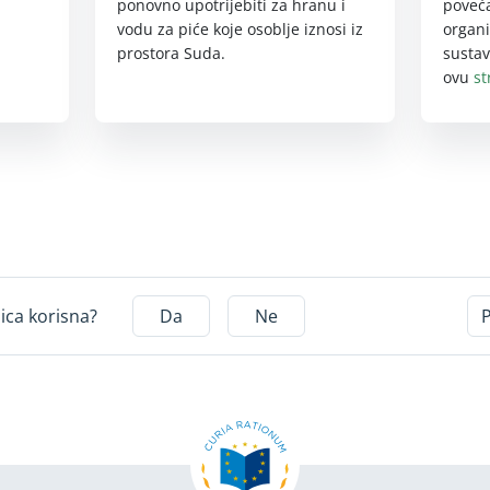
poveća
ponovno upotrijebiti za hranu i
organi
vodu za piće koje osoblje iznosi iz
sustav
prostora Suda.
ovu
st
nica korisna?
Da
Ne