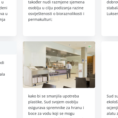
a u
također nudi razmjene sjemena
dobrov
edeni
osoblju u cilju podizanja razine
stabal
va u
osviještenosti o bioraznolikosti i
Lukse
nja
permakulturi;
udi
ala
Sud su
kako bi se smanjila upotreba
ekološ
plastike, Sud svojem osoblju
ocjenj
osigurava spremnike za hranu i
alatu 
boce za vodu koji se mogu