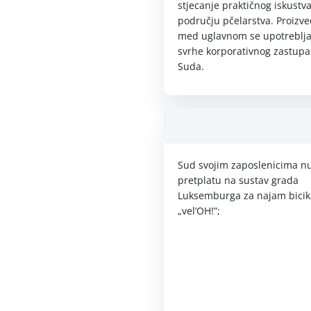
stjecanje praktičnog iskustv
području pčelarstva. Proizv
med uglavnom se upotreblja
svrhe korporativnog zastupa
Suda.
Sud svojim zaposlenicima n
pretplatu na sustav grada
Luksemburga za najam bicik
„vel’OH!”;