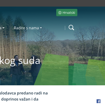
Hrvatski
Site language
a
Radite s nama
Search
skog suda
poslodavca predano radi na
 doprinos važan i da
Fac