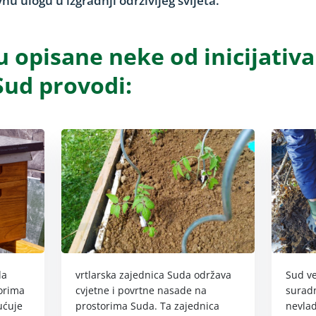
nu ulogu u izgradnji održivijeg svijeta.
 opisane neke od inicijativa
Sud provodi:
da
vrtlarska zajednica Suda održava
Sud ve
torima
cvjetne i povrtne nasade na
surad
ućuje
prostorima Suda. Ta zajednica
nevla