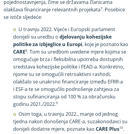
pojednostavnjenja, čime se državama članicama
olakšava financiranje relevantnih projekata
7
. Posebice
se ističe sljedeće:
U travnju 2022. Vijeće i Europski parlament
donijeli su uredbu o
djelovanju kohezijske
politike za izbjeglice u Europi
, koje je poznato kao
CARE
8
. Tom su uredbom uvedene mjere kojima se
omogućuje brza i fleksibilna upotreba dostupnih
sredstava kohezijske politike i FEAD
-
a. Konkretno,
njome su se omogućili retroaktivni rashodi,
olakšalo se unakrsno financiranje između EFRR
-
a
i ESF
-
a te se omogućilo podnošenje zahtjeva za
stopu sufinanciranja od 100 % za obračunsku
godinu 2021./2022.
9
Osim toga, u travnju 2022., manje od jednog
tjedna nakon donošenja CARE
-
a, suzakonodavci su
donijeli dodatne mjere, poznate kao
CARE Plus
10
.