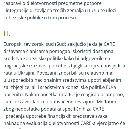
raspravi o djelotvornosti predmetne potpore
i integracije državljana trećih zemalja u EU
-
u te ulozi
kohezijske politike u tom procesu.
III.
Europski revizorski sud (Sud) zaključio je da je CARE
državama članicama pomogao iskoristiti dostupna
sredstva kohezijske politike kako bi odgovorile na
migracijske izazove i potrebe izbjeglica koji su posljedica
rata u Ukrajini. Povezani iznosi bili su relativno mali
u usporedbi s nacionalnim sredstvima upotrijebljenim
za izbjeglice, ali i sredstvima kohezijske politike EU
-
a
općenito. Nakon početka rata EU je reagirao promptno,
kao i države članice obuhvaćene revizijom. Međutim,
zbog nedostatka podataka specifičnih za CARE
i praćenja upotrebe financijskih sredstava svaka
naknadna evaluacija djelotvornosti CARE
-
a vjerojatno će