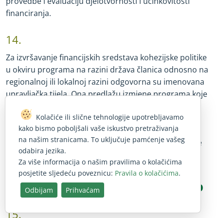
provedbe i evaluaciju djelotvornosti i učinkovitosti
financiranja.
14.
Za izvršavanje financijskih sredstava kohezijske politike
u okviru programa na razini država članica odnosno na
regionalnoj ili lokalnoj razini odgovorna su imenovana
upravljačka tijela. Ona predlažu izmjene programa koje
treba odobriti Komisija, uspostavljaju i primjenjuju
Kolačiće ili slične tehnologije upotrebljavamo
odgovarajuće postupke i kriterije za odabir, sklapaju
kako bismo poboljšali vaše iskustvo pretraživanja
sporazume o dodjeli bespovratnih sredstava s
na našim stranicama. To uključuje pamćenje vašeg
korisnicima za odabrane projekte i prate provedbu te
odabira jezika.
izvješćuju o ostvarenjima i rezultatima.
Za više informacija o našim pravilima o kolačićima
posjetite sljedeću poveznicu:
Pravila o kolačićima
.
Opseg revizije i revizijski pristup
Odbijam
Prihvaćam
15.