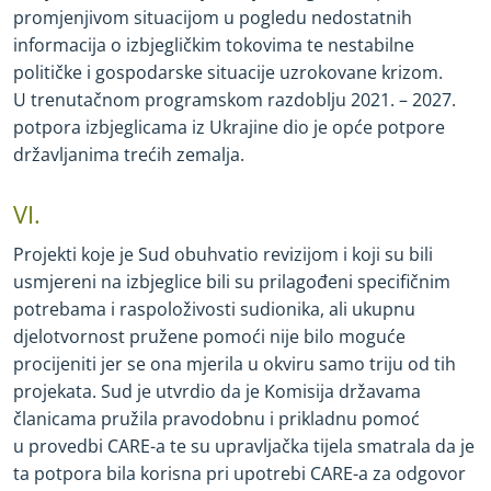
promjenjivom situacijom u pogledu nedostatnih
informacija o izbjegličkim tokovima te nestabilne
političke i gospodarske situacije uzrokovane krizom.
U trenutačnom programskom razdoblju 2021. – 2027.
potpora izbjeglicama iz Ukrajine dio je opće potpore
državljanima trećih zemalja.
VI.
Projekti koje je Sud obuhvatio revizijom i koji su bili
usmjereni na izbjeglice bili su prilagođeni specifičnim
potrebama i raspoloživosti sudionika, ali ukupnu
djelotvornost pružene pomoći nije bilo moguće
procijeniti jer se ona mjerila u okviru samo triju od tih
projekata. Sud je utvrdio da je Komisija državama
članicama pružila pravodobnu i prikladnu pomoć
u provedbi CARE
-
a te su upravljačka tijela smatrala da je
ta potpora bila korisna pri upotrebi CARE
-
a za odgovor