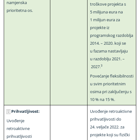
namjenska
troškove projekta s
prioritetna os.
5 milijuna eura na
1 milijun eura za
projekte iz
programskog razdoblja
2014. – 2020. koji se
u fazama nastavljaju
u razdoblju 2021. –
3
2027.
Povećanje fleksibilnosti
u svim prioritetnim
osima pri zaključenju s
10 % na 15 %.
Prihvatljivost:
Uvođenje retroaktivne
prihvatljivosti do
Uvođenje
24. veljače 2022. za
retroaktivne
projekte koji su fizički
prihvatljivosti