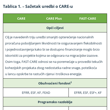
Tablica 1. – Sažetak uredbi o CARE
-
u
CARE
CARE Plus
FAST
-
CARE
Opći ciljevi
Cilj je navedenih triju uredbi smanjiti opterećenje nacionalnih
proračuna poboljšanjem likvidnosti te osiguravanjem fleksibilnosti
i pojednostavnjenja kako bi se dostupno financiranje moglo brzo
iskoristiti za projekte kojima se odgovara na migracijske izazove.
Osim toga, FAST
-
CARE odnosi se na poremećaje u provedbi tekućih
kohezijskih projekata zbog nedostatka radne snage, poteškoća
u lancu opskrbe te rastućih cijena i troškova energije.
1
Obuhvaćeni fondovi
EFRR, ESF, KF, FEAD
EFRR, ESF, ESF+, KF
Programsko razdoblje