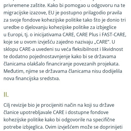
privremene zaštite. Kako bi pomogao u odgovoru na te
migracijske izazove, EU je postupno prilagodio pravila
za svoje fondove kohezijske politike tako što je donio tri
uredbe o djelovanju kohezijske politike za izbjeglice
u Europi, tj. o inicijativama CARE, CARE Plus i FAST
-
CARE,
koje se u ovom izvješću zajedno nazivaju „CARE”. U
sklopu CARE
-
a uvedeni su veća fleksibilnost i likvidnost
te dodatno pojednostavnjenje kako bi se državama
članicama olakšalo financiranje povezanih projekata.
Međutim, njime se državama članicama nisu dodijelila
nova financijska sredstva.
II.
Cilj revizije bio je procijeniti način na koji su države
članice upotrebljavale CARE i dostupne fondove
kohezijske politike kako bi odgovorile na specifične
potrebe izbjeglica. Ovim izvješćem može se doprinijeti