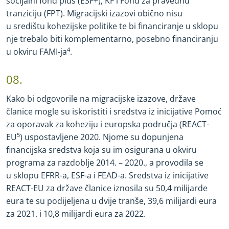
socijalni fond plus (ESF+), KF i Fond za pravednu
tranziciju (FPT). Migracijski izazovi obično nisu
u središtu kohezijske politike te bi financiranje u sklopu
nje trebalo biti komplementarno, posebno financiranju
u okviru FAMI
-
ja
4
.
08.
Kako bi odgovorile na migracijske izazove, države
članice mogle su iskoristiti i sredstva iz inicijative Pomoć
za oporavak za koheziju i europska područja (REACT
-
EU
5
) uspostavljene 2020. Njome su dopunjena
financijska sredstva koja su im osigurana u okviru
programa za razdoblje 2014. – 2020., a provodila se
u sklopu EFRR
-
a, ESF
-
a i FEAD
-
a. Sredstva iz inicijative
REACT
-
EU za države članice iznosila su 50,4 milijarde
eura te su podijeljena u dvije tranše, 39,6 milijardi eura
za 2021. i 10,8 milijardi eura za 2022.