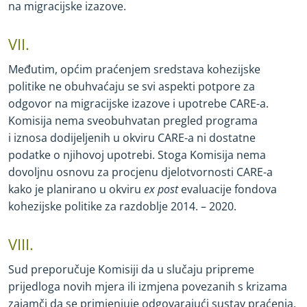
na migracijske izazove.
VII.
Međutim, općim praćenjem sredstava kohezijske
politike ne obuhvaćaju se svi aspekti potpore za
odgovor na migracijske izazove i upotrebe CARE
-
a.
Komisija nema sveobuhvatan pregled programa
i iznosa dodijeljenih u okviru CARE
-
a ni dostatne
podatke o njihovoj upotrebi. Stoga Komisija nema
dovoljnu osnovu za procjenu djelotvornosti CARE
-
a
kako je planirano u okviru
ex post
evaluacije fondova
kohezijske politike za razdoblje 2014. – 2020.
VIII.
Sud preporučuje Komisiji da u slučaju pripreme
prijedloga novih mjera ili izmjena povezanih s krizama
zajamči da se primjenjuje odgovarajući sustav praćenja,