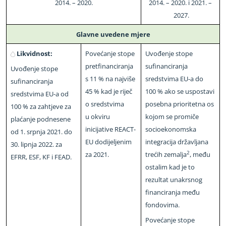
2014. – 2020.
2014. – 2020. i 2021. –
2027.
Glavne uvedene mjere
Likvidnost:
Povećanje stope
Uvođenje stope
pretfinanciranja
sufinanciranja
Uvođenje stope
s 11 % na najviše
sredstvima EU
-
a do
sufinanciranja
45 % kad je riječ
100 % ako se uspostavi
sredstvima EU
-
a od
o sredstvima
posebna prioritetna os
100 % za zahtjeve za
u okviru
kojom se promiče
plaćanje podnesene
inicijative REACT
-
socioekonomska
od 1. srpnja 2021. do
EU dodijeljenim
integracija državljana
30. lipnja 2022. za
2
za 2021.
trećih zemalja
, među
EFRR, ESF, KF i FEAD.
ostalim kad je to
rezultat unakrsnog
financiranja među
fondovima.
Povećanje stope