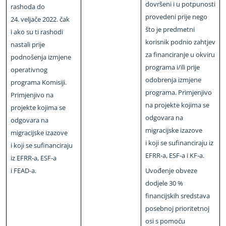
dovršeni i u potpunosti
rashoda do
provedeni prije nego
24. veljače 2022. čak
što je predmetni
i ako su ti rashodi
korisnik podnio zahtjev
nastali prije
za financiranje u okviru
podnošenja izmjene
programa i/ili prije
operativnog
odobrenja izmjene
programa Komisiji.
programa. Primjenjivo
Primjenjivo na
na projekte kojima se
projekte kojima se
odgovara na
odgovara na
migracijske izazove
migracijske izazove
i koji se sufinanciraju iz
i koji se sufinanciraju
EFRR
-
a, ESF
-
a i KF
-
a.
iz EFRR
-
a, ESF
-
a
i FEAD
-
a.
Uvođenje obveze
dodjele 30 %
financijskih sredstava
posebnoj prioritetnoj
osi s pomoću