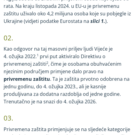
rata. Na kraju listopada 2024. u EU
-
u je privremenu
zaštitu uživalo oko 4,2 milijuna osoba koje su pobjegle iz
Ukrajine (vidjeti podatke Eurostata na
slici 1.
).
02.
Kao odgovor na taj masovni priljev ljudi Vijeće je
4. ožujka 2022.
1
prvi put aktiviralo Direktivu o
privremenoj zaštiti
2
, čime je osobama obuhvaćenim
njezinim područjem primjene dalo pravo na
privremenu zaštitu
. Ta je zaštita prvotno odobrena na
jednu godinu, do 4. ožujka 2023., ali je kasnije
produljivana za dodatna razdoblja od jedne godine.
Trenutačno je na snazi do 4. ožujka 2026.
03.
Privremena zaštita primjenjuje se na sljedeće kategorije