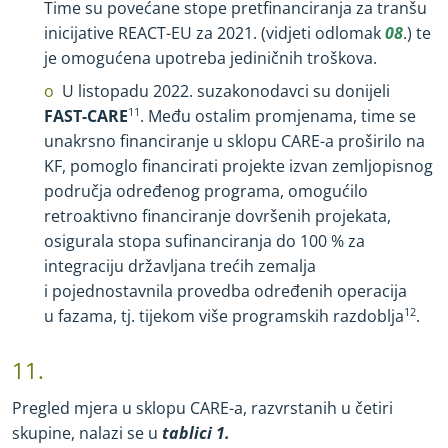
Time su povećane stope pretfinanciranja za tranšu
inicijative REACT
-
EU za 2021. (vidjeti odlomak
08
.) te
je omogućena upotreba jediničnih troškova.
U listopadu 2022. suzakonodavci su donijeli
FAST
-
CARE
11
. Među ostalim promjenama, time se
unakrsno financiranje u sklopu CARE
-
a proširilo na
KF, pomoglo financirati projekte izvan zemljopisnog
područja određenog programa, omogućilo
retroaktivno financiranje dovršenih projekata,
osigurala stopa sufinanciranja do 100 % za
integraciju državljana trećih zemalja
i pojednostavnila provedba određenih operacija
u fazama, tj. tijekom više programskih razdoblja
12
.
11.
Pregled mjera u sklopu CARE
-
a, razvrstanih u četiri
skupine, nalazi se u
tablici 1.