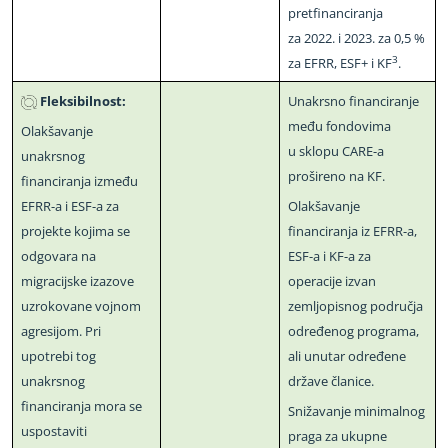
pretfinanciranja
za 2022. i 2023. za 0,5 %
3
za EFRR, ESF+ i KF
.
Fleksibilnost:
Unakrsno financiranje
među fondovima
Olakšavanje
u sklopu CARE
-
a
unakrsnog
prošireno na KF.
financiranja između
EFRR
-
a i ESF
-
a za
Olakšavanje
projekte kojima se
financiranja iz EFRR
-
a,
odgovara na
ESF
-
a i KF
-
a za
migracijske izazove
operacije izvan
uzrokovane vojnom
zemljopisnog područja
agresijom. Pri
određenog programa,
upotrebi tog
ali unutar određene
unakrsnog
države članice.
financiranja mora se
Snižavanje minimalnog
uspostaviti
praga za ukupne