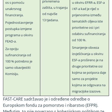
privremena
os s pomoću
u okviru EFRR
-
a, ESF
-
a
zaštita, u trajanju
unakrsnog
i KF
-
a kad je riječ o
od najviše
financiranja.
prijenosima između
13 tjedana.
tematskih ciljeva iste
Pojednostavnjenje
prioritetne osi i pri
postupka izmjene
odabiru sufinanciranja
programa u okviru
od 100 %.
FEAD
-
a.
Smanjenje obveza
Za opciju
izvješćivanja u okviru
sufinanciranja od
ESF
-
a prošireno je na
100 % potrebno je
druge prioritetne osi
samo obavijestiti
kojima se potpora daje
Komisiju.
samo za projekte
kojima se odgovara na
migracijske izazove.
FAST
-
CARE sadržavao je i određene odredbe o
Europskom fondu za pomorstvo i ribarstvo (EFPR).
Međutim, to nije povezano s kohezijskom politikom te