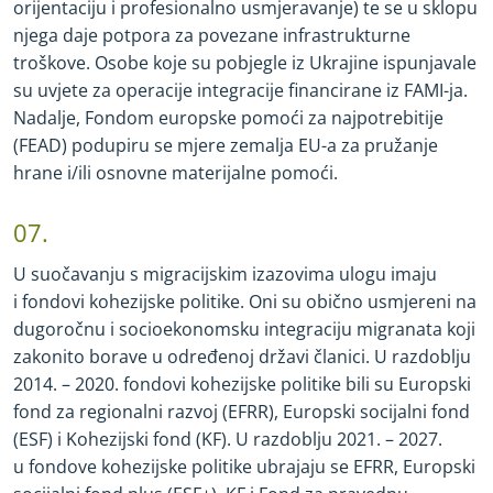
orijentaciju i profesionalno usmjeravanje) te se u sklopu
njega daje potpora za povezane infrastrukturne
troškove.
Osobe koje su pobjegle iz Ukrajine ispunjavale
su uvjete za operacije integracije financirane iz FAMI
-
ja.
Nadalje, Fondom europske pomoći za najpotrebitije
(FEAD) podupiru se mjere zemalja EU
-
a za pružanje
hrane i/ili osnovne materijalne pomoći.
07.
U suočavanju s migracijskim izazovima ulogu imaju
i fondovi kohezijske politike. Oni su obično usmjereni na
dugoročnu i socioekonomsku integraciju migranata koji
zakonito borave u određenoj državi članici. U razdoblju
2014. – 2020. fondovi kohezijske politike bili su Europski
fond za regionalni razvoj (EFRR), Europski socijalni fond
(ESF) i Kohezijski fond (KF). U razdoblju 2021. – 2027.
u fondove kohezijske politike ubrajaju se EFRR, Europski