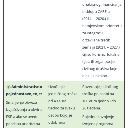
unakrsnog financiranja
u sklopu CARE
-
a
(2014. – 2020.) ili
namjenskom prioritetu
za integraciju
državljana trećih
zemalja (2021. – 2027.)
čiji su korisnici lokalna
tijela ili organizacije
civilnog društva koje
djeluju lokalno.
Administrativno
Uvođenje
Povećanje jediničnog
pojednostavnjenje:
jediničnog troška
troška po osobi na
od 40 eura
100 eura tjedno i do
Smanjenje obveza
tjedno za svaku
26 tjedana.
izvješćivanja u okviru
osobu kojoj je
ESF
-
a ako se uvede
Pojednostavnjenje
odobrena
posebna prioritetna
izmjena programa