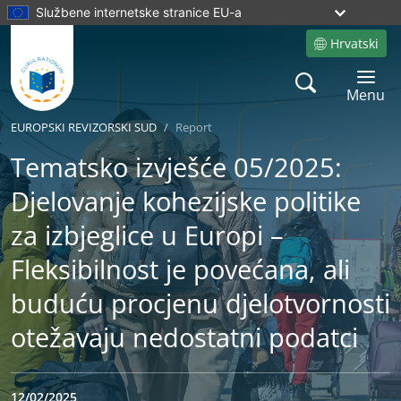
Službene internetske stranice EU-a
Hrvatski
Site language
Search
Toggle 
Menu
EUROPSKI REVIZORSKI SUD
Report
Tematsko izvješće 05/2025:
Djelovanje kohezijske politike
za izbjeglice u Europi –
Fleksibilnost je povećana, ali
buduću procjenu djelotvornosti
otežavaju nedostatni podatci
12/02/2025