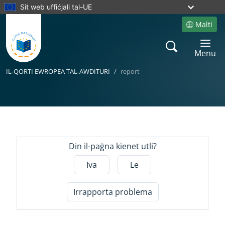
Sit web uffiċjali tal-UE
Malti
Site language
Search
Toggle 
Menu
IL-QORTI EWROPEA TAL-AWDITURI
report
Yes
Din il-paġna kienet utli?
Iva
Le
Irrapporta problema