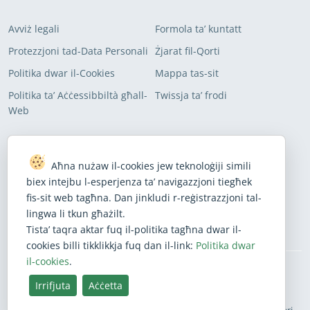
Avviż legali
Formola ta’ kuntatt
Protezzjoni tad-Data Personali
Żjarat fil-Qorti
Politika dwar il-Cookies
Mappa tas-sit
Politika ta’ Aċċessibbiltà għall-
Twissja ta’ frodi
Web
INGĦAQAD FIL-LISTI TAGĦNA TAD-DISTRIBUZZJONI
TAL-POSTA ELETTRONIKA
Aħna nużaw il-cookies jew teknoloġiji simili
biex intejbu l-esperjenza ta’ navigazzjoni tiegħek
Abbona biex tirċievi l-aħbarijiet l-aktar reċenti tagħna
fis-sit web tagħna. Dan jinkludi r-reġistrazzjoni tal-
lingwa li tkun għażilt.
Abbona
Tista’ taqra aktar fuq il-politika tagħna dwar il-
cookies billi tikklikkja fuq dan il-link:
Politika dwar
il-cookies
.
BlueSky
Facebook
Instagram
Linkedin
Mastodon
Threads
X
Youtube
Irrifjuta
Aċċetta