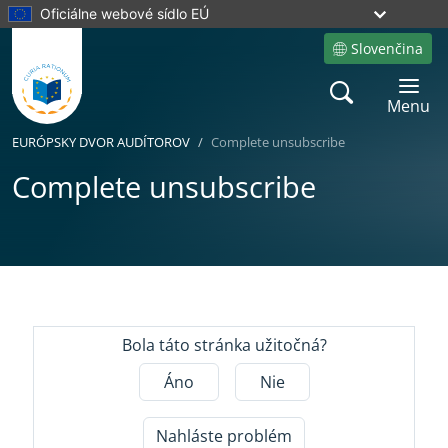
Oficiálne webové sídlo EÚ
Slovenčina
Site language
Search
Toggle 
Menu
EURÓPSKY DVOR AUDÍTOROV
Complete unsubscribe
Complete unsubscribe
Yes
No
Bola táto stránka užitočná?
Áno
Nie
Nahláste problém