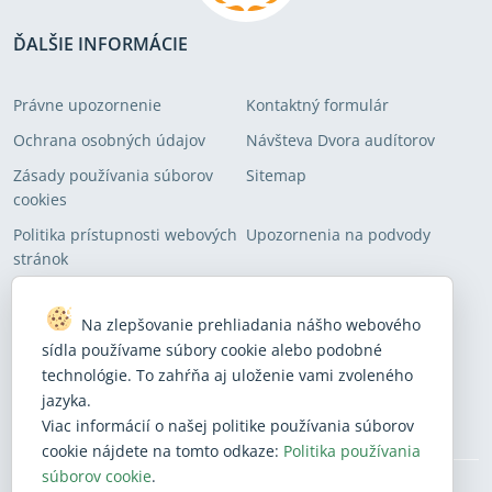
ĎALŠIE INFORMÁCIE
Právne upozornenie
Kontaktný formulár
Ochrana osobných údajov
Návšteva Dvora audítorov
Zásady používania súborov
Sitemap
cookies
Politika prístupnosti webových
Upozornenia na podvody
stránok
PRIHLÁSTE SA DO NAŠICH ZOZNAMOV ADRESÁTOV
Na zlepšovanie prehliadania nášho webového
sídla používame súbory cookie alebo podobné
Prihlásenie sa na odber našich najnovších správ
technológie. To zahŕňa aj uloženie vami zvoleného
jazyka.
Prihlásiť sa
Viac informácií o našej politike používania súborov
cookie nájdete na tomto odkaze:
Politika používania
súborov cookie
.